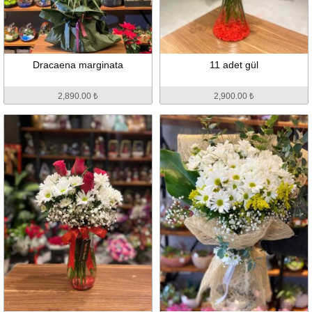
Dracaena marginata
11 adet gül
2,890.00 ₺
2,900.00 ₺