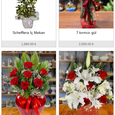
Schefflera İç Mekan
7 kırmızı gül
1,890.00 ₺
2,000.00 ₺