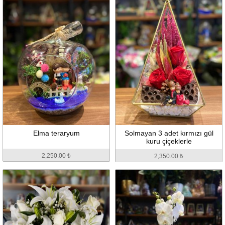
Elma teraryum
Solmayan 3 adet kırmızı gül
kuru çiçeklerle
2,250.00 ₺
2,350.00 ₺