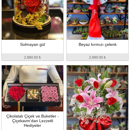
Solmayan gül
Beyaz kırmızı çelenk
2,980.00 ₺
2,990.00 ₺
Çikolatalı Çiçek ve Buketler -
Çiçekavm'dan Lezzetli
Hediyeler