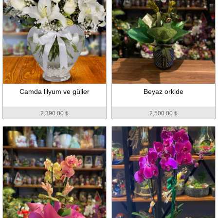
Camda lilyum ve güller
Beyaz orkide
2,390.00 ₺
2,500.00 ₺