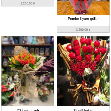
3,200.00 ₺
Pembe lilyum-güller
3,200.00 ₺
20 Lale buketi
15 gül buketi