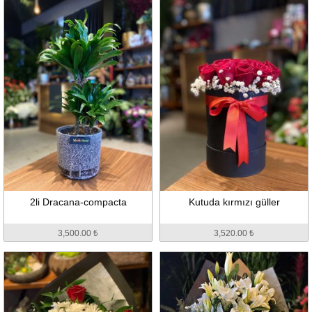
2li Dracana-compacta
Kutuda kırmızı güller
3,500.00 ₺
3,520.00 ₺