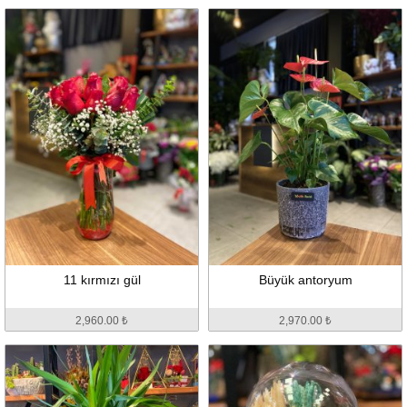
11 kırmızı gül
Büyük antoryum
2,960.00 ₺
2,970.00 ₺