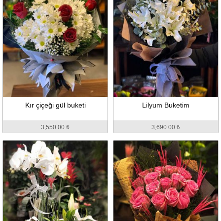
Kır çiçeği gül buketi
Lilyum Buketim
3,550.00 ₺
3,690.00 ₺