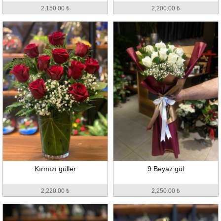
2,150.00 ₺
2,200.00 ₺
Kırmızı güller
9 Beyaz gül
2,220.00 ₺
2,250.00 ₺