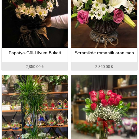
Papatya-Gül-Lilyum Buketi
Seramikde romantik aranjman
2,850.00 ₺
2,860.00 ₺