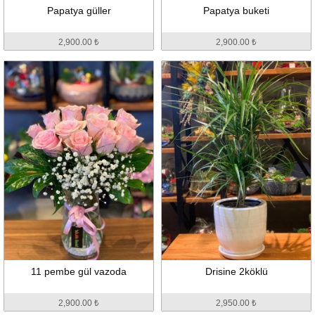
Papatya güller
Papatya buketi
2,900.00 ₺
2,900.00 ₺
11 pembe gül vazoda
Drisine 2köklü
2,900.00 ₺
2,950.00 ₺