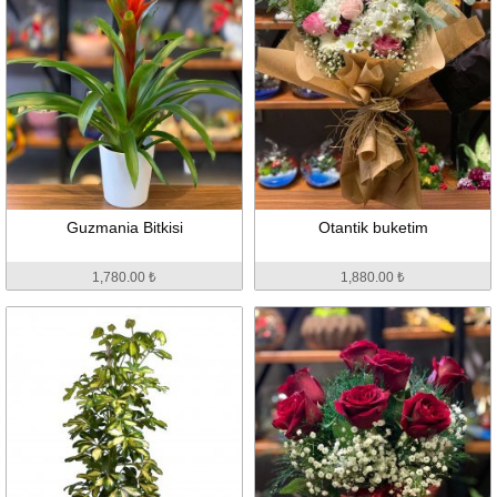
Guzmania Bitkisi
Otantik buketim
1,780.00 ₺
1,880.00 ₺