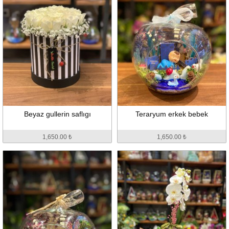
Beyaz gullerin saflıgı
Teraryum erkek bebek
1,650.00 ₺
1,650.00 ₺