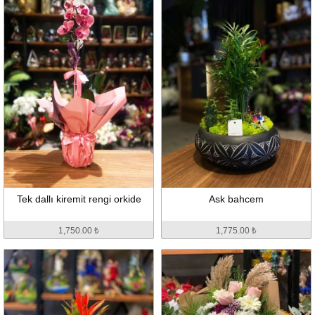
Tek dallı kiremit rengi orkide
Ask bahcem
1,750.00 ₺
1,775.00 ₺