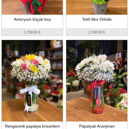
Antoryum küçük boy
Tekli Mor Orkide
1,700.00 ₺
1,700.00 ₺
Rengarenk papatya krizantem
Papatyalı Aranjman