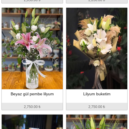
Beyaz gül pembe lilyum
Lilyum buketim
2,750.00 ₺
2,750.00 ₺