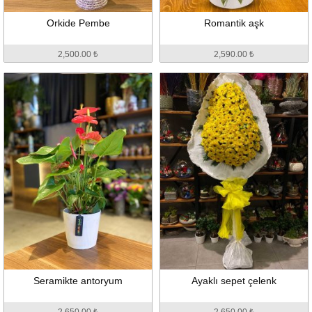
Orkide Pembe
Romantik aşk
2,500.00 ₺
2,590.00 ₺
Seramikte antoryum
Ayaklı sepet çelenk
2,650.00 ₺
2,650.00 ₺