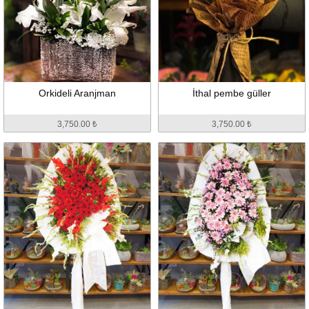
Orkideli Aranjman
İthal pembe güller
3,750.00 ₺
3,750.00 ₺