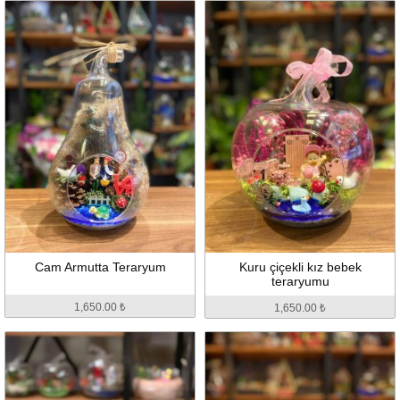
Cam Armutta Teraryum
Kuru çiçekli kız bebek
teraryumu
1,650.00 ₺
1,650.00 ₺