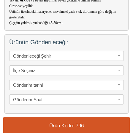
Tek dal
orkide
ve beyaz
lilyum
lar beyaz çiçeklerle tanzim edilmiş
Cipso ve yeşillik
Ürünün üzerindeki mataryeller mevsimsel yada stok durumuna göre değişim
gösterebilir
Çiçeğin yaklaşık yüksekliği 45-50cm .
Ürünün Gönderileceği:
Gönderileceği Şehir
İlçe Seçiniz
Gönderim tarihi
Gönderim Saati
Ürün Kodu: 796