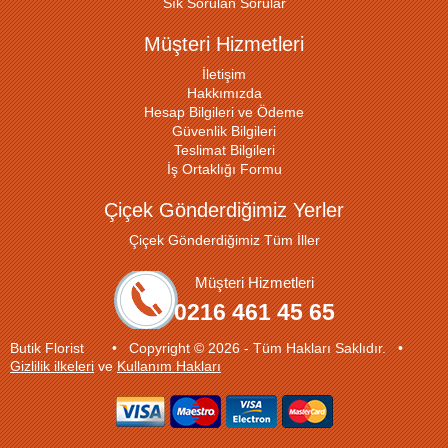
Sık Sorulan Sorular
Müşteri Hizmetleri
İletişim
Hakkımızda
Hesap Bilgileri ve Ödeme
Güvenlik Bilgileri
Teslimat Bilgileri
İş Ortaklığı Formu
Çiçek Gönderdiğimiz Yerler
Çiçek Gönderdiğimiz Tüm İller
Müşteri Hizmetleri
0216 461 45 65
Butik Florist • Copyright © 2026 - Tüm Hakları Saklıdır. •
Gizlilik ilkeleri
ve
Kullanım Hakları