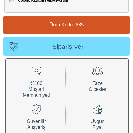
Çelenk yazılarını onaylıyorum
Ürün Kodu: 885
Sipariş Ver
%100
Taze
Müşteri
Çiçekler
Memnuniyeti
Güvenilir
Uygun
Alışveriş
Fiyat