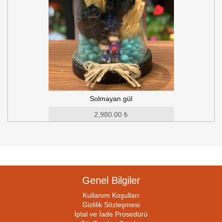
Solmayan gül
2,980.00 ₺
Genel Bilgiler
Kullanım Koşulları
Gizlilik Sözleşmesi
İptal ve İade Prosedürü