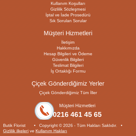
Kullanım Koşulları
Gizlilik Sözleşmesi
İptal ve İade Prosedürü
Sık Sorulan Sorular
Müşteri Hizmetleri
İletişim
Hakkımızda
Hesap Bilgileri ve Ödeme
Güvenlik Bilgileri
Teslimat Bilgileri
İş Ortaklığı Formu
Çiçek Gönderdiğimiz Yerler
Çiçek Gönderdiğimiz Tüm İller
Müşteri Hizmetleri
0216 461 45 65
Butik Florist • Copyright © 2026 - Tüm Hakları Saklıdır. •
Gizlilik ilkeleri
ve
Kullanım Hakları