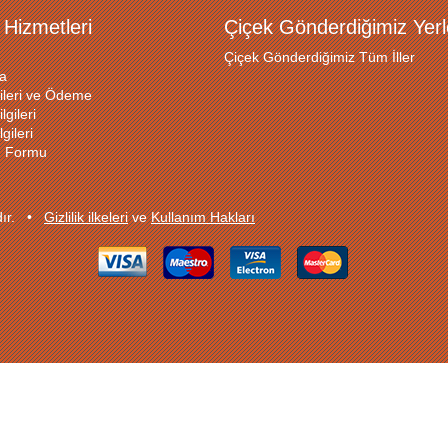
 Hizmetleri
Çiçek Gönderdiğimiz Yerl
Çiçek Gönderdiğimiz Tüm İller
a
ileri ve Ödeme
lgileri
gileri
ğı Formu
ıdır. •
Gizlilik ilkeleri
ve
Kullanım Hakları