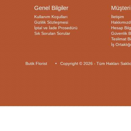
Genel Bilgiler
Müşteri
Kullanım Koşulları
İletişim
Gizlilik Sözleşmesi
Hakkımızd
İptal ve İade Prosedürü
Hesap Bilg
Sık Sorulan Sorular
Güvenlik Bi
Teslimat Bil
İş Ortaklı
Butik Florist • Copyright © 2026 - Tüm Hakları Sakl