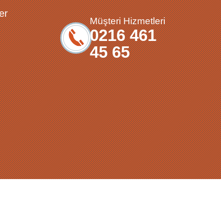
er
Müşteri Hizmetleri
0216 461
45 65