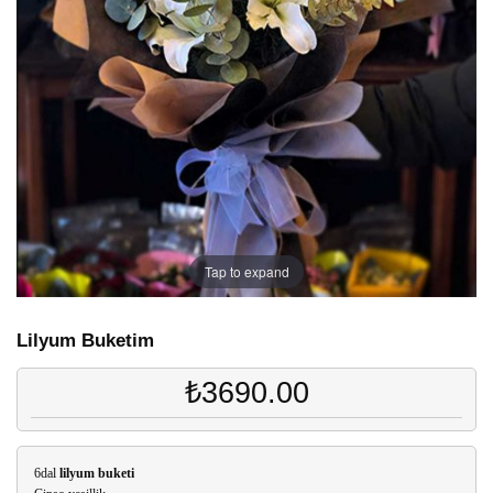
Tap to expand
Lilyum Buketim
₺3690.00
6dal
lilyum buketi