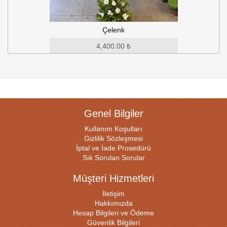
Çelenk
4,400.00 ₺
Genel Bilgiler
Kullanım Koşulları
Gizlilik Sözleşmesi
İptal ve İade Prosedürü
Sık Sorulan Sorular
Müşteri Hizmetleri
İletişim
Hakkımızda
Hesap Bilgileri ve Ödeme
Güvenlik Bilgileri