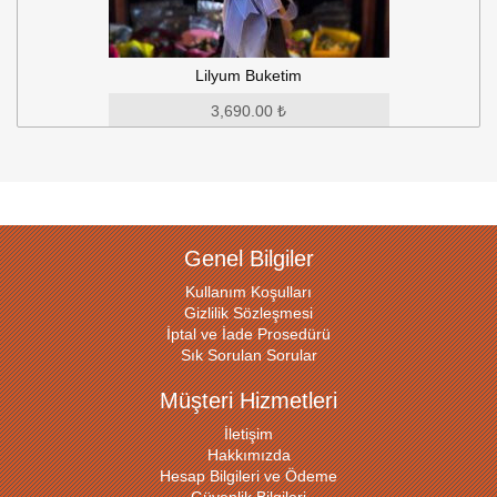
Lilyum Buketim
3,690.00 ₺
Genel Bilgiler
Kullanım Koşulları
Gizlilik Sözleşmesi
İptal ve İade Prosedürü
Sık Sorulan Sorular
Müşteri Hizmetleri
İletişim
Hakkımızda
Hesap Bilgileri ve Ödeme
Güvenlik Bilgileri