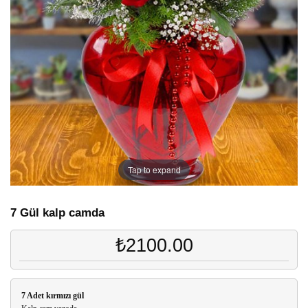
Tap to expand
7 Gül kalp camda
₺2100.00
7 Adet kırmızı gül