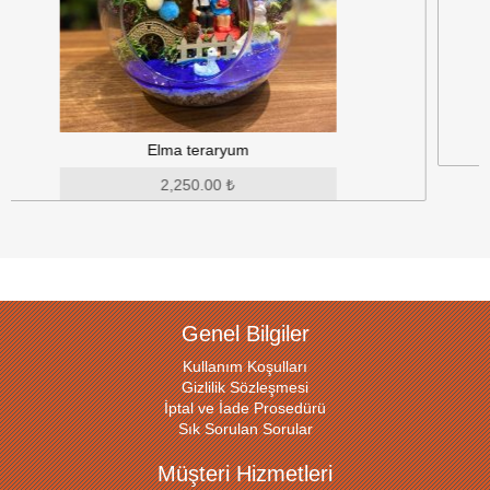
Otantik buketim
1,880.00 ₺
Genel Bilgiler
Kullanım Koşulları
Gizlilik Sözleşmesi
İptal ve İade Prosedürü
Sık Sorulan Sorular
Müşteri Hizmetleri