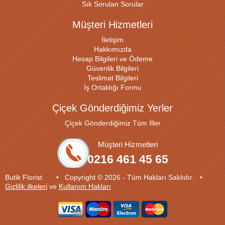
Sık Sorulan Sorular
Müşteri Hizmetleri
İletişim
Hakkımızda
Hesap Bilgileri ve Ödeme
Güvenlik Bilgileri
Teslimat Bilgileri
İş Ortaklığı Formu
Çiçek Gönderdiğimiz Yerler
Çiçek Gönderdiğimiz Tüm İller
Müşteri Hizmetleri
0216 461 45 65
Butik Florist • Copyright © 2026 - Tüm Hakları Saklıdır. •
Gizlilik ilkeleri
ve
Kullanım Hakları