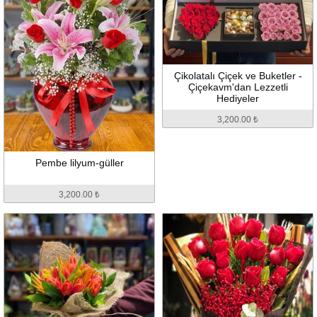
Çikolatalı Çiçek ve Buketler -
Çiçekavm'dan Lezzetli
Hediyeler
3,200.00 ₺
Pembe lilyum-güller
3,200.00 ₺