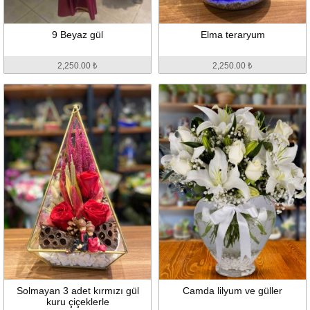
9 Beyaz gül
Elma teraryum
2,250.00 ₺
2,250.00 ₺
Solmayan 3 adet kırmızı gül
Camda lilyum ve güller
kuru çiçeklerle