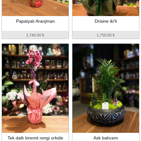
Papatyalı Aranjman
Drisine iki'li
1,740.00 ₺
1,750.00 ₺
Tek dallı kiremit rengi orkide
Ask bahcem