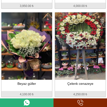
3,950.00 ₺
4,000.00 ₺
Beyaz güller
Çelenk cenazeye
4,100.00 ₺
4,250.00 ₺