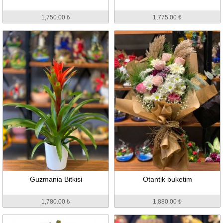
1,750.00 ₺
1,775.00 ₺
Guzmania Bitkisi
Otantik buketim
1,780.00 ₺
1,880.00 ₺