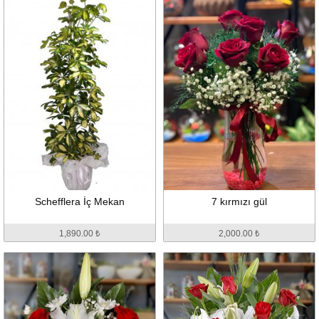
Schefflera İç Mekan
7 kırmızı gül
1,890.00 ₺
2,000.00 ₺