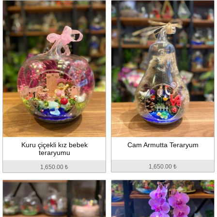
Kuru çiçekli kız bebek
Cam Armutta Teraryum
teraryumu
1,650.00 ₺
1,650.00 ₺