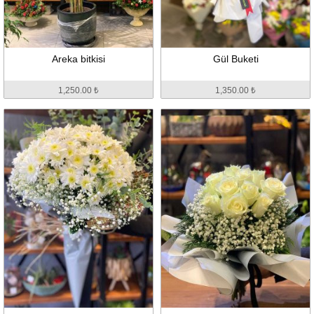
Areka bitkisi
Gül Buketi
1,250.00 ₺
1,350.00 ₺