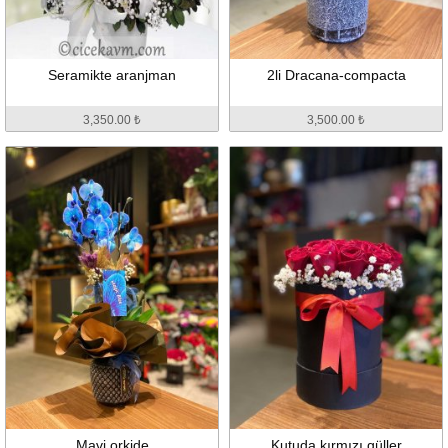
Seramikte aranjman
2li Dracana-compacta
3,350.00 ₺
3,500.00 ₺
Mavi orkide
Kutuda kırmızı güller