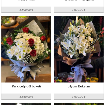
3,500.00 ₺
3,520.00 ₺
Kır çiçeği gül buketi
Lilyum Buketim
3,550.00 ₺
3,690.00 ₺