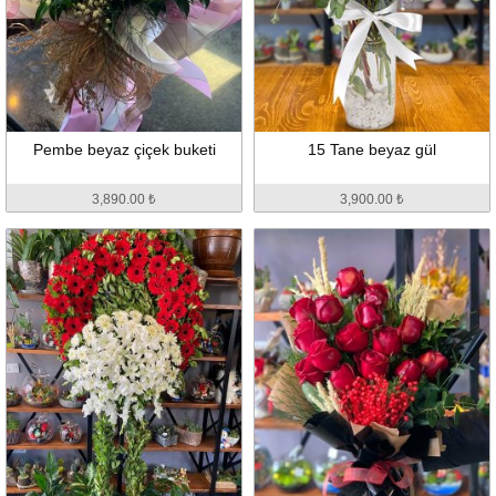
Pembe beyaz çiçek buketi
15 Tane beyaz gül
3,890.00 ₺
3,900.00 ₺