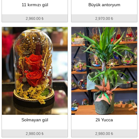
11 kırmızı gül
Büyük antoryum
2,960.00 ₺
2,970.00 ₺
Solmayan gül
2li Yucca
2,980.00 ₺
2,980.00 ₺