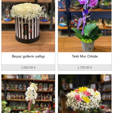
Beyaz gullerin saflıgı
Tekli Mor Orkide
1,650.00 ₺
1,700.00 ₺