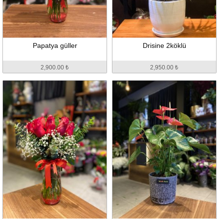
Papatya güller
Drisine 2köklü
2,900.00 ₺
2,950.00 ₺