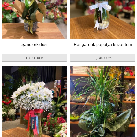
Şans orkidesi
Rengarenk papatya krizantem
1,700.00 ₺
1,740.00 ₺