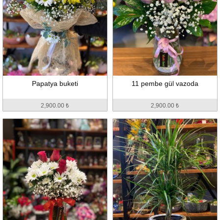
Papatya buketi
11 pembe gül vazoda
2,900.00 ₺
2,900.00 ₺