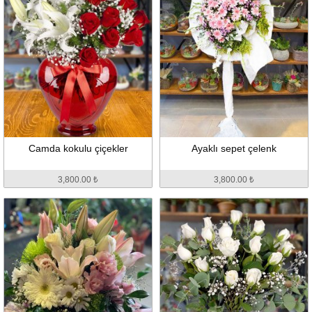
Camda kokulu çiçekler
Ayaklı sepet çelenk
3,800.00 ₺
3,800.00 ₺