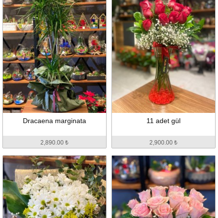
Dracaena marginata
11 adet gül
2,890.00 ₺
2,900.00 ₺