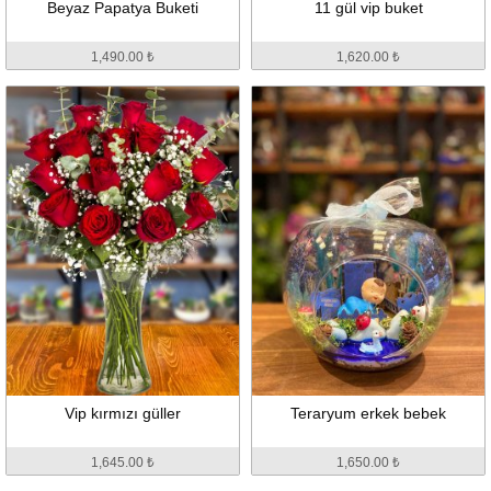
Beyaz Papatya Buketi
11 gül vip buket
1,490.00 ₺
1,620.00 ₺
Vip kırmızı güller
Teraryum erkek bebek
1,645.00 ₺
1,650.00 ₺