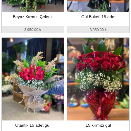
Beyaz Kırmızı Çelenk
Gül Buketi 15 adet
3,950.00 ₺
3,950.00 ₺
Otantik 15 adet gul
15 kırmızı gül