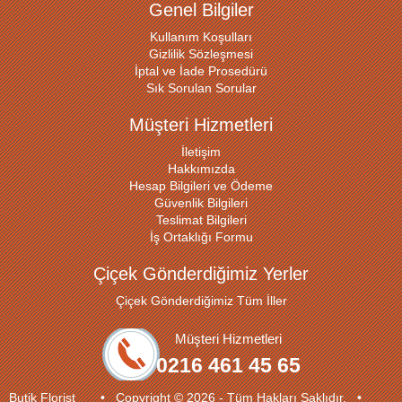
Genel Bilgiler
Kullanım Koşulları
Gizlilik Sözleşmesi
İptal ve İade Prosedürü
Sık Sorulan Sorular
Müşteri Hizmetleri
İletişim
Hakkımızda
Hesap Bilgileri ve Ödeme
Güvenlik Bilgileri
Teslimat Bilgileri
İş Ortaklığı Formu
Çiçek Gönderdiğimiz Yerler
Çiçek Gönderdiğimiz Tüm İller
Müşteri Hizmetleri
0216 461 45 65
Butik Florist • Copyright © 2026 - Tüm Hakları Saklıdır. •