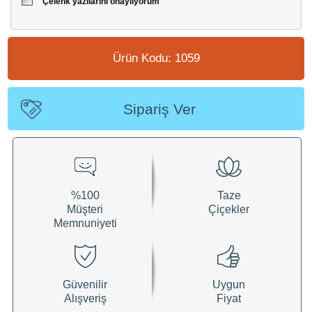
Çelenk yazılarını onaylıyorum
Ürün Kodu: 1059
Sipariş Ver
%100
Taze
Müşteri
Çiçekler
Memnuniyeti
Güvenilir
Uygun
Alışveriş
Fiyat