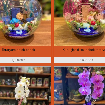
Teraryum erkek bebek
Kuru çiçekli kız bebek terar
1,650.00 ₺
1,650.00 ₺