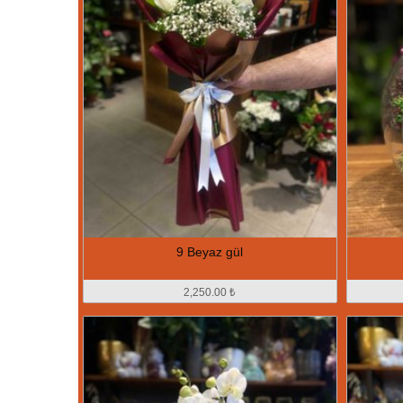
9 Beyaz gül
2,250.00 ₺