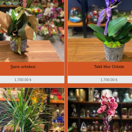
Şans orkidesi
Tekli Mor Orkide
1,700.00 ₺
1,700.00 ₺