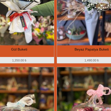
Gül Buketi
Beyaz Papatya Buketi
1,350.00 ₺
1,490.00 ₺