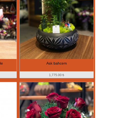
de
Ask bahcem
1,775.00 ₺