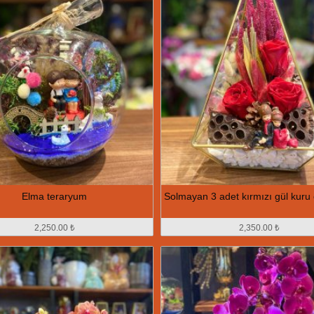
Elma teraryum
Solmayan 3 adet kırmızı gül kuru 
2,250.00 ₺
2,350.00 ₺