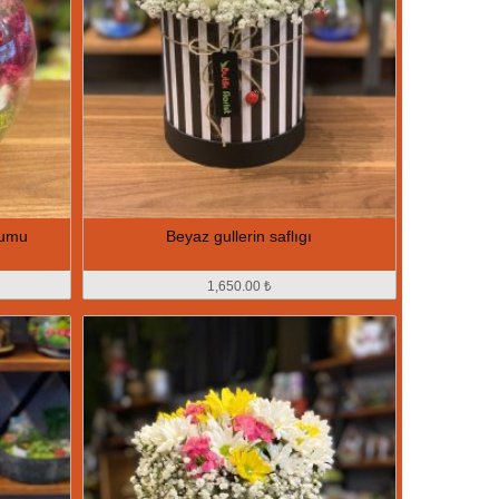
yumu
Beyaz gullerin saflıgı
1,650.00 ₺