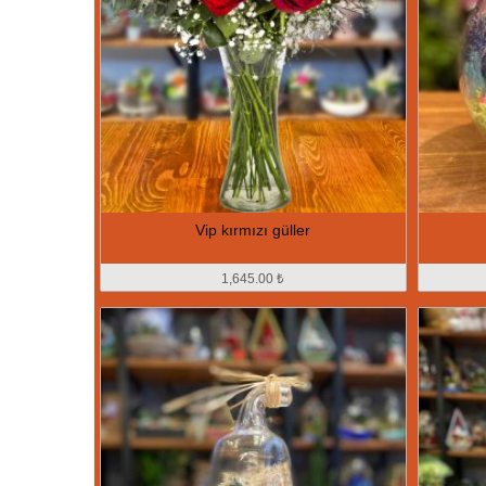
Vip kırmızı güller
1,645.00 ₺