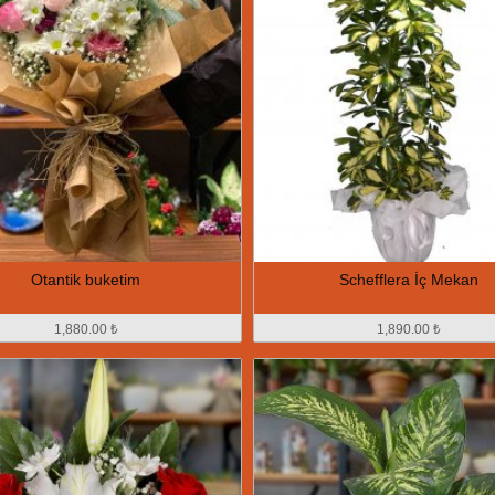
Otantik buketim
Schefflera İç Mekan
1,880.00 ₺
1,890.00 ₺