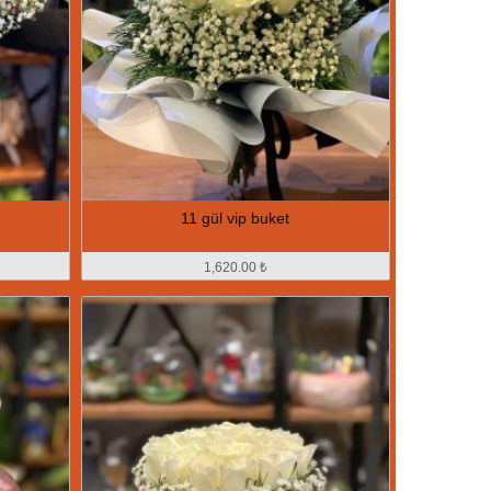
11 gül vip buket
1,620.00 ₺