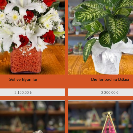
Gül ve lilyumlar
Dieffenbachia Bitkisi
2,150.00 ₺
2,200.00 ₺