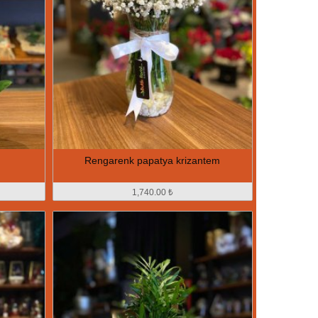
Rengarenk papatya krizantem
1,740.00 ₺