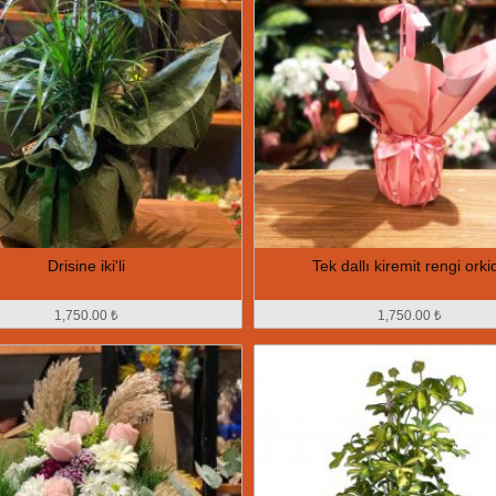
Drisine iki'li
Tek dallı kiremit rengi orki
1,750.00 ₺
1,750.00 ₺