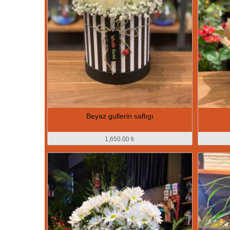
Beyaz gullerin saflıgı
1,650.00 ₺