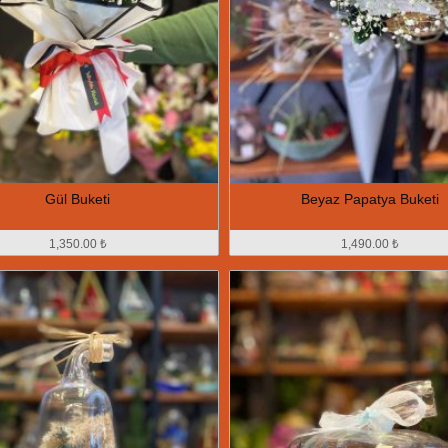
Gül Buketi
Beyaz Papatya Buketi
1,350.00 ₺
1,490.00 ₺