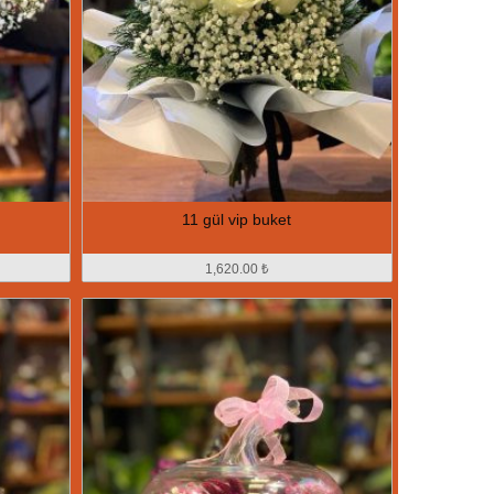
11 gül vip buket
1,620.00 ₺