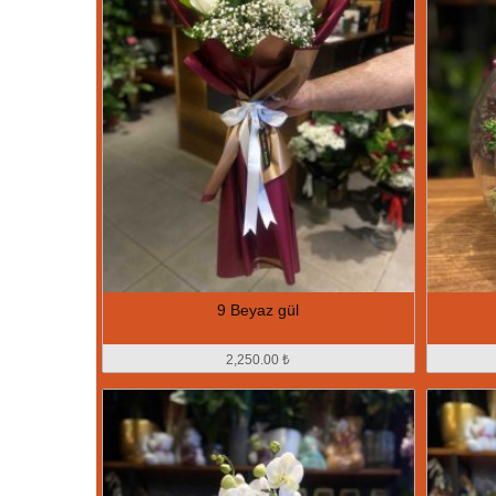
9 Beyaz gül
2,250.00 ₺