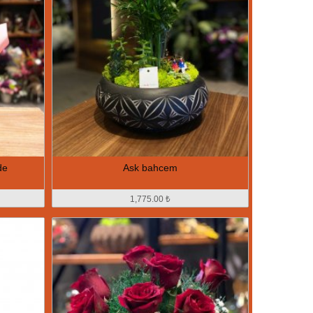
de
Ask bahcem
1,775.00 ₺