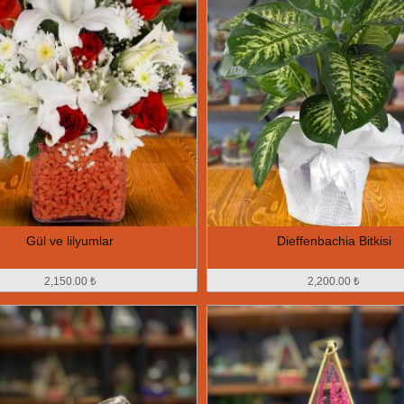
Gül ve lilyumlar
Dieffenbachia Bitkisi
2,150.00 ₺
2,200.00 ₺