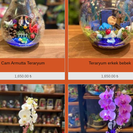
Cam Armutta Teraryum
Teraryum erkek bebek
1,650.00 ₺
1,650.00 ₺