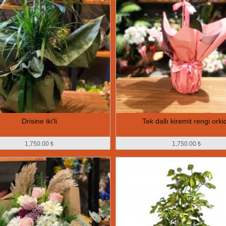
Drisine iki'li
Tek dallı kiremit rengi orki
1,750.00 ₺
1,750.00 ₺