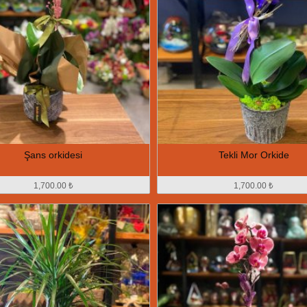
Şans orkidesi
Tekli Mor Orkide
1,700.00 ₺
1,700.00 ₺