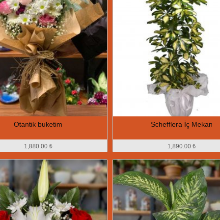
Otantik buketim
Schefflera İç Mekan
1,880.00 ₺
1,890.00 ₺