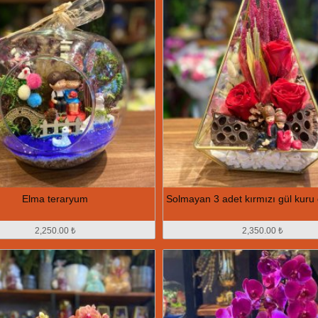
Elma teraryum
Solmayan 3 adet kırmızı gül kuru 
2,250.00 ₺
2,350.00 ₺