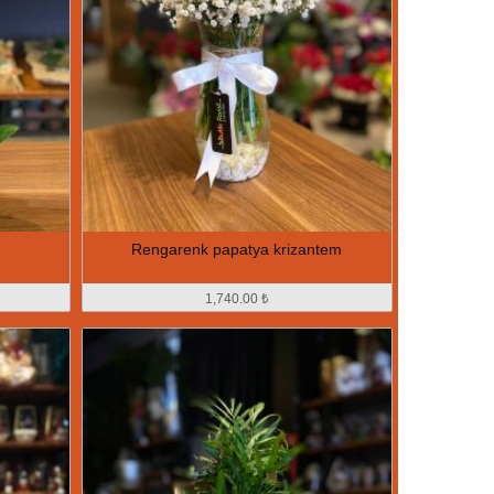
Rengarenk papatya krizantem
1,740.00 ₺