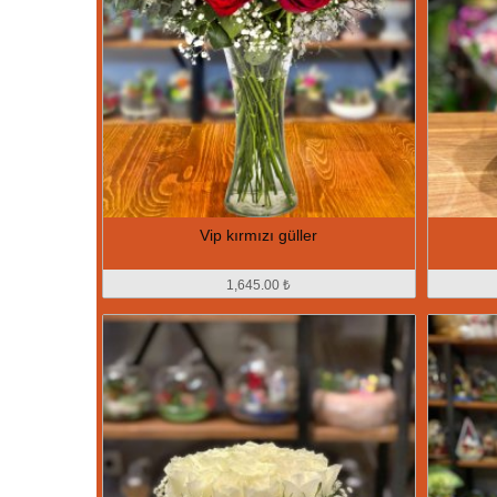
Vip kırmızı güller
1,645.00 ₺