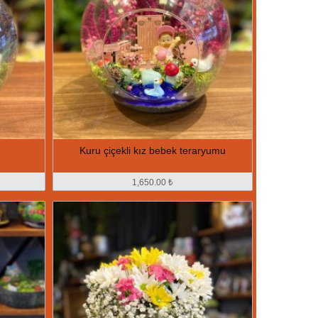
Kuru çiçekli kız bebek teraryumu
1,650.00 ₺