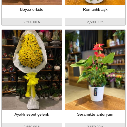
Beyaz orkide
Romantik aşk
2,500.00 ₺
2,590.00 ₺
Ayaklı sepet çelenk
Seramikte antoryum
2,650.00 ₺
2,650.00 ₺