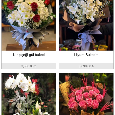
Kır çiçeği gül buketi
Lilyum Buketim
3,550.00 ₺
3,690.00 ₺