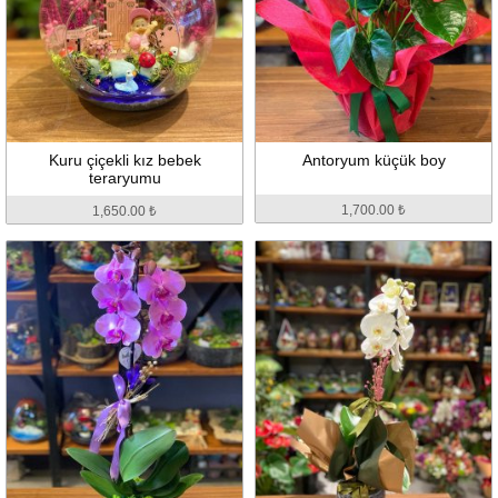
Kuru çiçekli kız bebek
Antoryum küçük boy
teraryumu
1,700.00 ₺
1,650.00 ₺