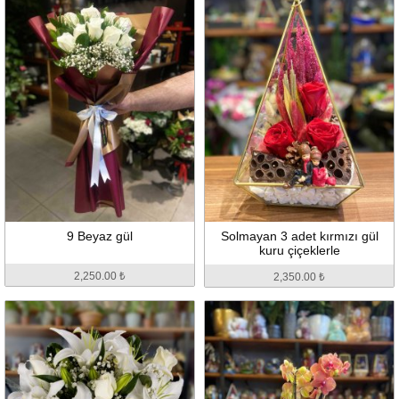
9 Beyaz gül
Solmayan 3 adet kırmızı gül
kuru çiçeklerle
2,250.00 ₺
2,350.00 ₺