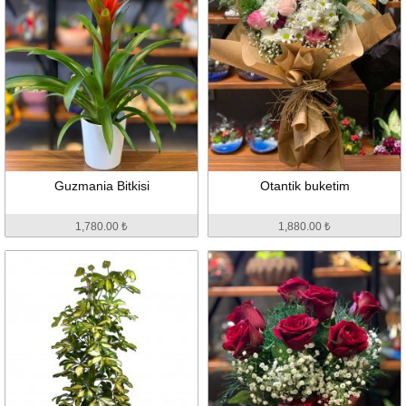
Guzmania Bitkisi
Otantik buketim
1,780.00 ₺
1,880.00 ₺