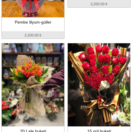
3,200.00 ₺
Pembe lilyum-güller
3,200.00 ₺
20 Lale buketi
15 gül buketi