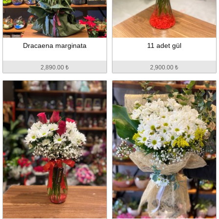
Dracaena marginata
11 adet gül
2,890.00 ₺
2,900.00 ₺