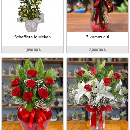
Schefflera İç Mekan
7 kırmızı gül
1,890.00 ₺
2,000.00 ₺