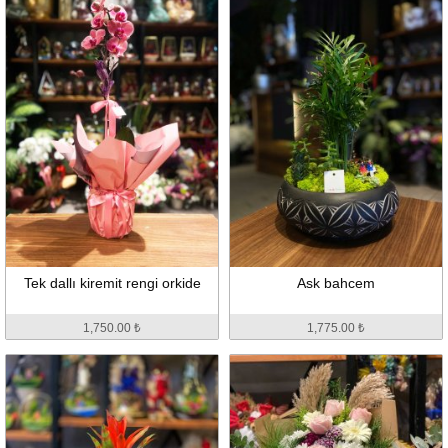
Tek dallı kiremit rengi orkide
Ask bahcem
1,750.00 ₺
1,775.00 ₺