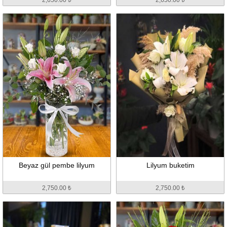
Beyaz gül pembe lilyum
Lilyum buketim
2,750.00 ₺
2,750.00 ₺