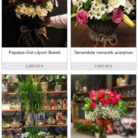
Papatya-Gül-Lilyum Buketi
Seramikde romantik aranjman
2,850.00 ₺
2,860.00 ₺