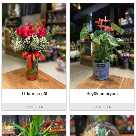
11 kırmızı gül
Büyük antoryum
2,960.00 ₺
2,970.00 ₺