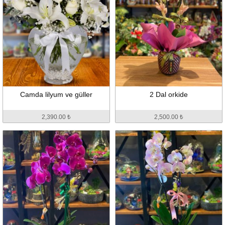
Camda lilyum ve güller
2 Dal orkide
2,390.00 ₺
2,500.00 ₺