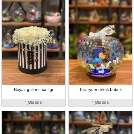
Beyaz gullerin saflıgı
Teraryum erkek bebek
1,650.00 ₺
1,650.00 ₺