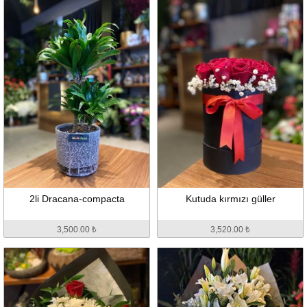
2li Dracana-compacta
Kutuda kırmızı güller
3,500.00 ₺
3,520.00 ₺