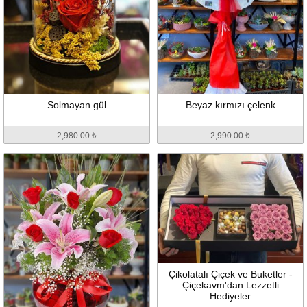
Solmayan gül
Beyaz kırmızı çelenk
2,980.00 ₺
2,990.00 ₺
Çikolatalı Çiçek ve Buketler -
Çiçekavm'dan Lezzetli
Hediyeler