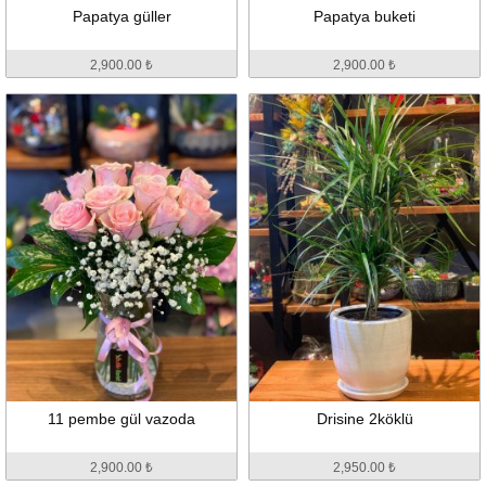
Papatya güller
Papatya buketi
2,900.00 ₺
2,900.00 ₺
11 pembe gül vazoda
Drisine 2köklü
2,900.00 ₺
2,950.00 ₺