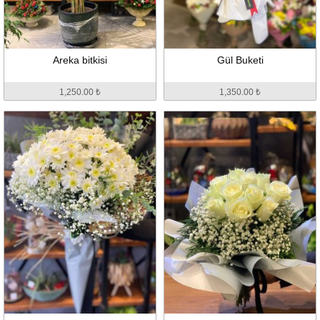
Areka bitkisi
Gül Buketi
1,250.00 ₺
1,350.00 ₺