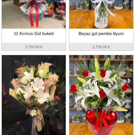
11 Kırmızı Gül buketi
Beyaz gül pembe lilyum
2,750.00 ₺
2,750.00 ₺