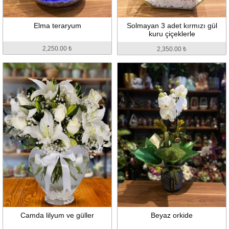
Elma teraryum
Solmayan 3 adet kırmızı gül
kuru çiçeklerle
2,250.00 ₺
2,350.00 ₺
Camda lilyum ve güller
Beyaz orkide