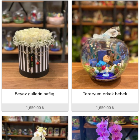
Beyaz gullerin saflıgı
Teraryum erkek bebek
1,650.00 ₺
1,650.00 ₺