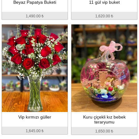
Beyaz Papatya Buketi
11 gül vip buket
1,490.00 ₺
1,620.00 ₺
Vip kırmızı güller
Kuru çiçekli kız bebek
teraryumu
1,645.00 ₺
1,650.00 ₺