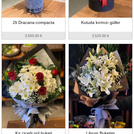
2li Dracana-compacta
Kutuda kırmızı güller
3,500.00 ₺
3,520.00 ₺
Kır çiçeği gül buketi
Lilyum Buketim