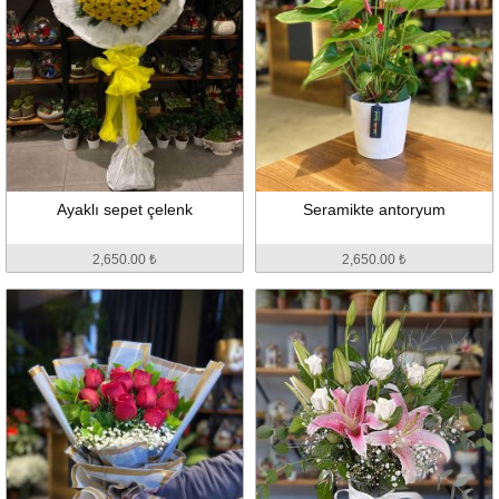
Ayaklı sepet çelenk
Seramikte antoryum
2,650.00 ₺
2,650.00 ₺