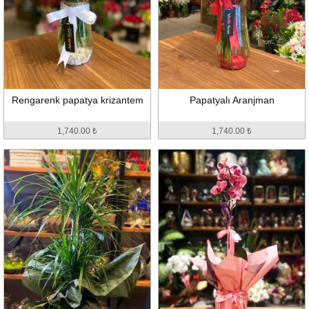
Rengarenk papatya krizantem
Papatyalı Aranjman
1,740.00 ₺
1,740.00 ₺