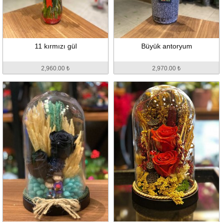
11 kırmızı gül
Büyük antoryum
2,960.00 ₺
2,970.00 ₺