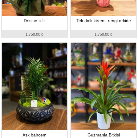
Drisine iki'li
Tek dallı kiremit rengi orkide
1,750.00 ₺
1,750.00 ₺
Ask bahcem
Guzmania Bitkisi