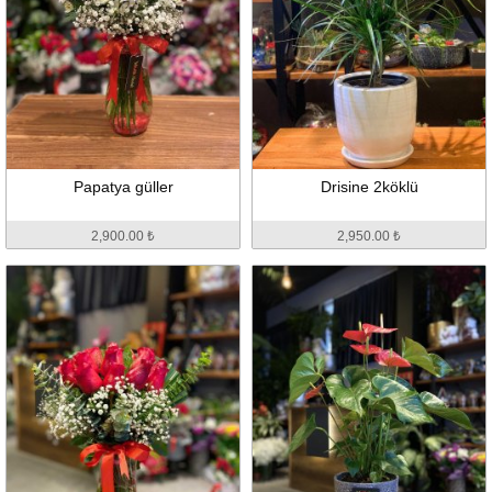
Papatya güller
Drisine 2köklü
2,900.00 ₺
2,950.00 ₺