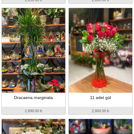
Dracaena marginata
11 adet gül
2,890.00 ₺
2,900.00 ₺