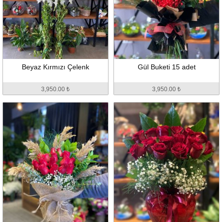
Beyaz Kırmızı Çelenk
Gül Buketi 15 adet
3,950.00 ₺
3,950.00 ₺