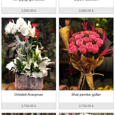
3,550.00 ₺
3,690.00 ₺
Orkideli Aranjman
İthal pembe güller
3,750.00 ₺
3,750.00 ₺