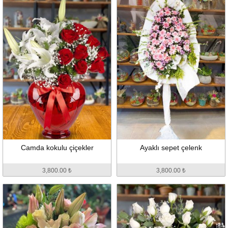
Camda kokulu çiçekler
Ayaklı sepet çelenk
3,800.00 ₺
3,800.00 ₺