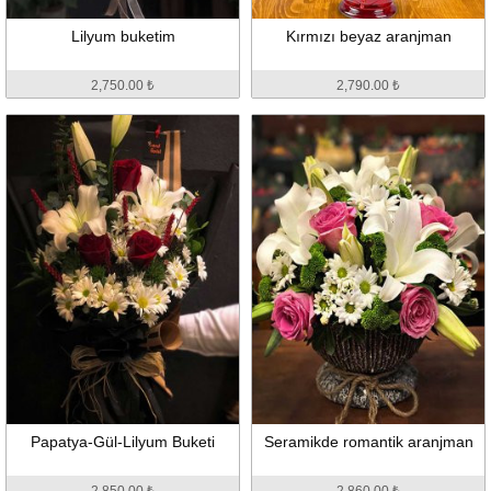
Lilyum buketim
Kırmızı beyaz aranjman
2,750.00 ₺
2,790.00 ₺
Papatya-Gül-Lilyum Buketi
Seramikde romantik aranjman
2,850.00 ₺
2,860.00 ₺