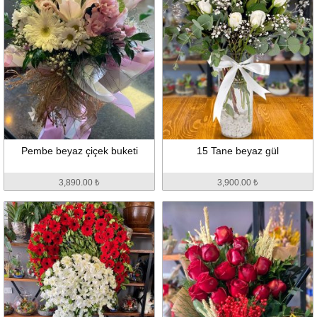
Pembe beyaz çiçek buketi
15 Tane beyaz gül
3,890.00 ₺
3,900.00 ₺