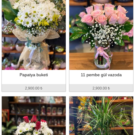
Papatya buketi
11 pembe gül vazoda
2,900.00 ₺
2,900.00 ₺