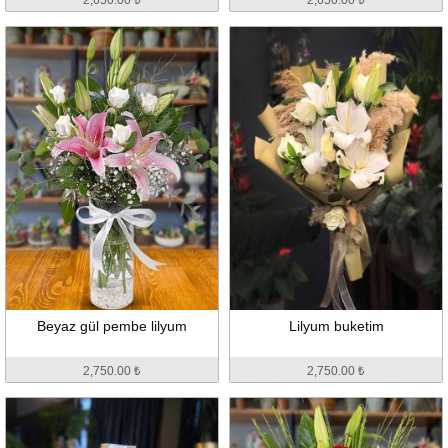
Beyaz gül pembe lilyum
Lilyum buketim
2,750.00 ₺
2,750.00 ₺