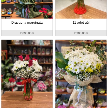
Dracaena marginata
11 adet gül
2,890.00 ₺
2,900.00 ₺