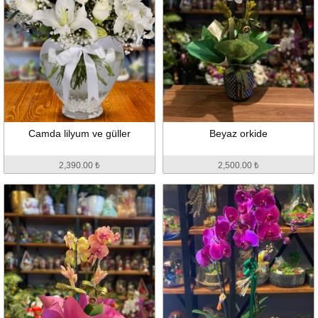
Camda lilyum ve güller
Beyaz orkide
2,390.00 ₺
2,500.00 ₺