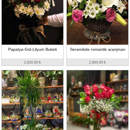
Papatya-Gül-Lilyum Buketi
Seramikde romantik aranjman
2,850.00 ₺
2,860.00 ₺