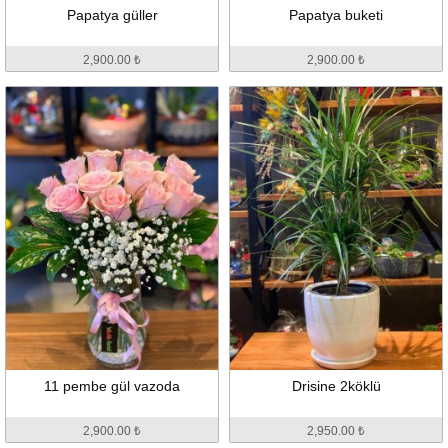
Papatya güller
Papatya buketi
2,900.00 ₺
2,900.00 ₺
11 pembe gül vazoda
Drisine 2köklü
2,900.00 ₺
2,950.00 ₺