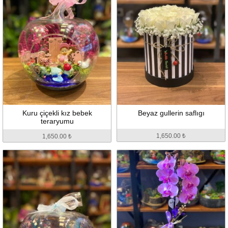
Kuru çiçekli kız bebek
Beyaz gullerin saflıgı
teraryumu
1,650.00 ₺
1,650.00 ₺