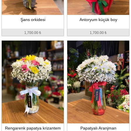
Şans orkidesi
Antoryum küçük boy
1,700.00 ₺
1,700.00 ₺
Rengarenk papatya krizantem
Papatyalı Aranjman