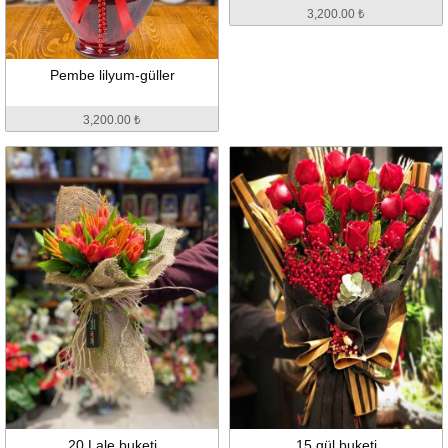
3,200.00 ₺
Pembe lilyum-güller
3,200.00 ₺
20 Lale buketi
15 gül buketi