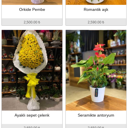
Orkide Pembe
Romantik aşk
2,500.00 ₺
2,590.00 ₺
Ayaklı sepet çelenk
Seramikte antoryum
2,650.00 ₺
2,650.00 ₺