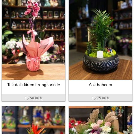
Tek dallı kiremit rengi orkide
Ask bahcem
1,750.00 ₺
1,775.00 ₺