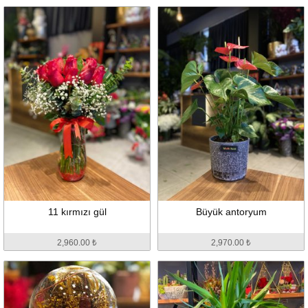
11 kırmızı gül
Büyük antoryum
2,960.00 ₺
2,970.00 ₺