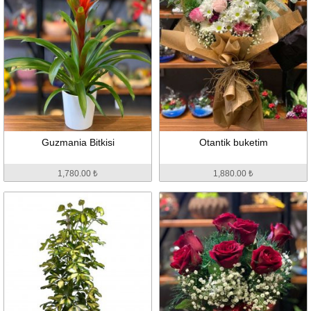
Guzmania Bitkisi
Otantik buketim
1,780.00 ₺
1,880.00 ₺