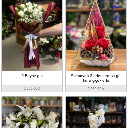
9 Beyaz gül
Solmayan 3 adet kırmızı gül
kuru çiçeklerle
2,250.00 ₺
2,350.00 ₺