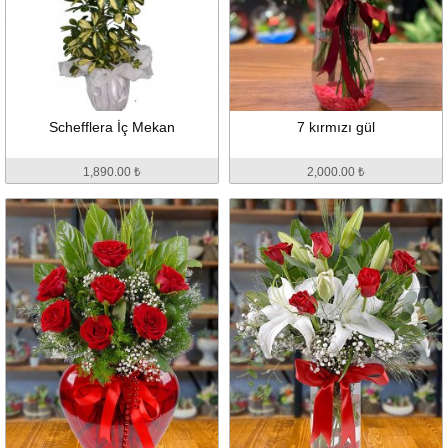
Schefflera İç Mekan
7 kırmızı gül
1,890.00 ₺
2,000.00 ₺