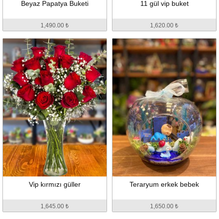
Beyaz Papatya Buketi
11 gül vip buket
1,490.00 ₺
1,620.00 ₺
Vip kırmızı güller
Teraryum erkek bebek
1,645.00 ₺
1,650.00 ₺