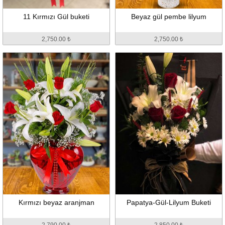
11 Kırmızı Gül buketi
Beyaz gül pembe lilyum
2,750.00 ₺
2,750.00 ₺
Kırmızı beyaz aranjman
Papatya-Gül-Lilyum Buketi
2,790.00 ₺
2,850.00 ₺