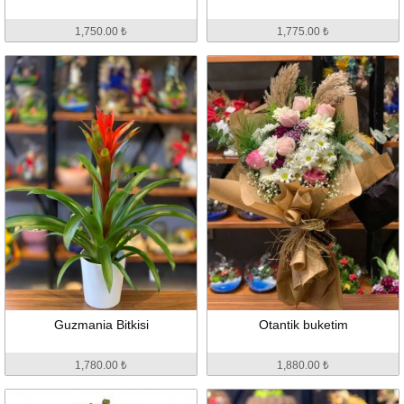
1,750.00 ₺
1,775.00 ₺
Guzmania Bitkisi
Otantik buketim
1,780.00 ₺
1,880.00 ₺