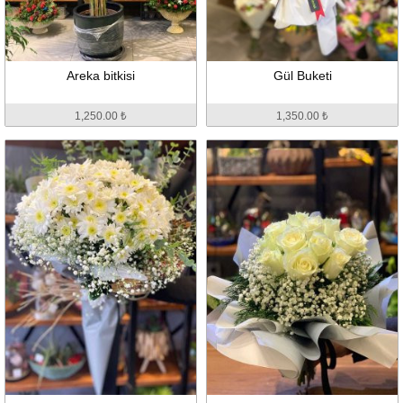
Areka bitkisi
Gül Buketi
1,250.00 ₺
1,350.00 ₺