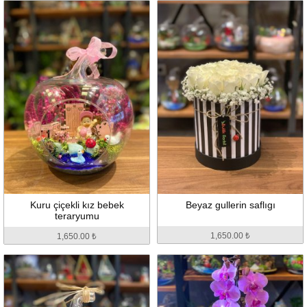
Kuru çiçekli kız bebek
Beyaz gullerin saflıgı
teraryumu
1,650.00 ₺
1,650.00 ₺