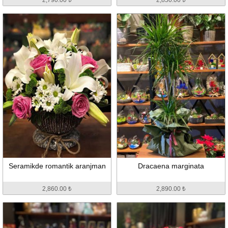
Seramikde romantik aranjman
Dracaena marginata
2,860.00 ₺
2,890.00 ₺