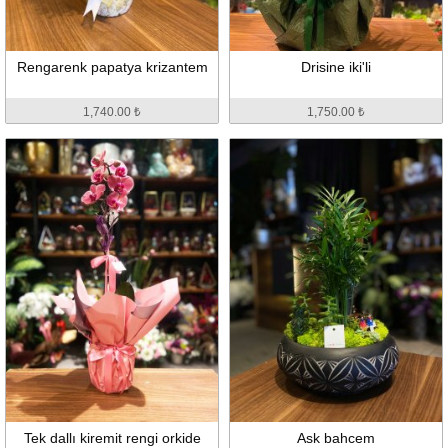
Rengarenk papatya krizantem
Drisine iki'li
1,740.00 ₺
1,750.00 ₺
Tek dallı kiremit rengi orkide
Ask bahcem