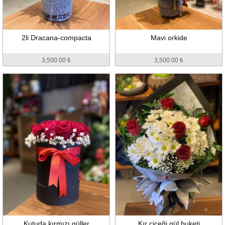
2li Dracana-compacta
Mavi orkide
3,500.00 ₺
3,500.00 ₺
Kutuda kırmızı güller
Kır çiçeği gül buketi