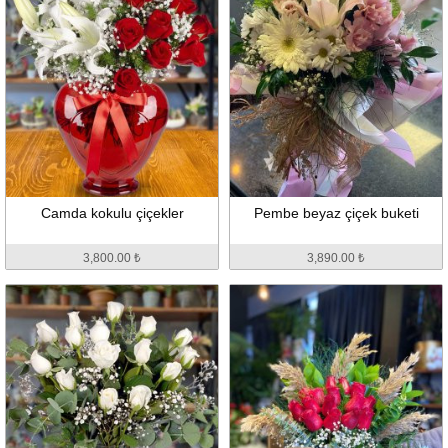
Camda kokulu çiçekler
Pembe beyaz çiçek buketi
3,800.00 ₺
3,890.00 ₺