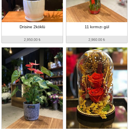
Drisine 2köklü
11 kırmızı gül
2,950.00 ₺
2,960.00 ₺