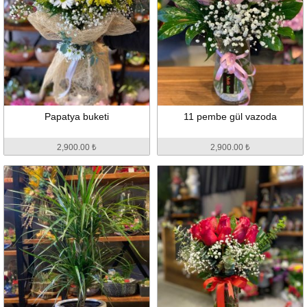
Papatya buketi
11 pembe gül vazoda
2,900.00 ₺
2,900.00 ₺