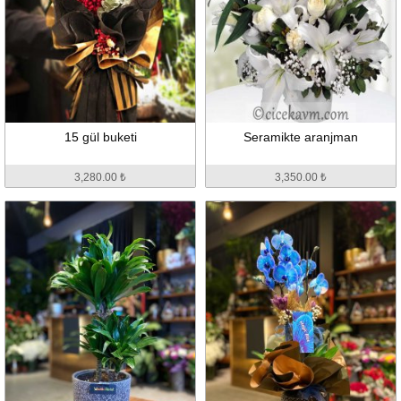
15 gül buketi
Seramikte aranjman
3,280.00 ₺
3,350.00 ₺