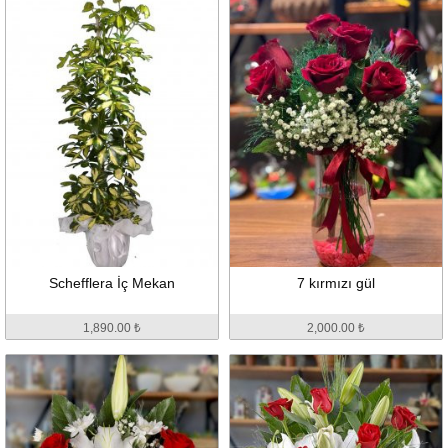
Schefflera İç Mekan
7 kırmızı gül
1,890.00 ₺
2,000.00 ₺