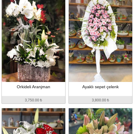
Orkideli Aranjman
Ayaklı sepet çelenk
3,750.00 ₺
3,800.00 ₺