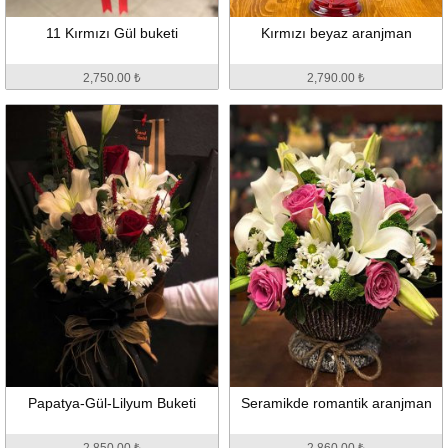
11 Kırmızı Gül buketi
Kırmızı beyaz aranjman
2,750.00 ₺
2,790.00 ₺
Papatya-Gül-Lilyum Buketi
Seramikde romantik aranjman
2,850.00 ₺
2,860.00 ₺