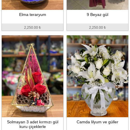
Elma teraryum
9 Beyaz gül
2,250.00 ₺
2,250.00 ₺
Solmayan 3 adet kırmızı gül
Camda lilyum ve güller
kuru çiçeklerle