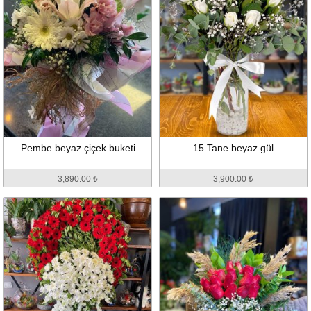
Pembe beyaz çiçek buketi
15 Tane beyaz gül
3,890.00 ₺
3,900.00 ₺