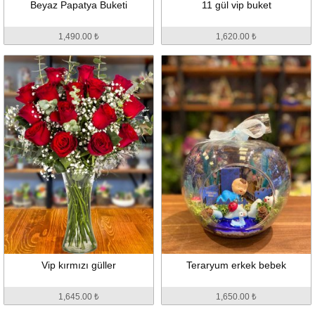
Beyaz Papatya Buketi
11 gül vip buket
1,490.00 ₺
1,620.00 ₺
Vip kırmızı güller
Teraryum erkek bebek
1,645.00 ₺
1,650.00 ₺