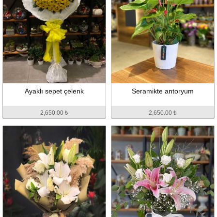
Ayaklı sepet çelenk
Seramikte antoryum
2,650.00 ₺
2,650.00 ₺