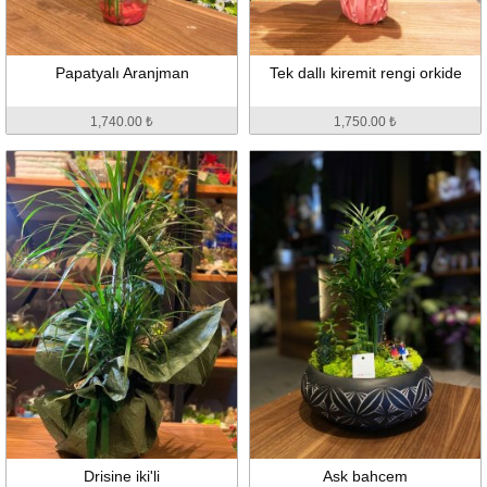
Papatyalı Aranjman
Tek dallı kiremit rengi orkide
1,740.00 ₺
1,750.00 ₺
Drisine iki'li
Ask bahcem