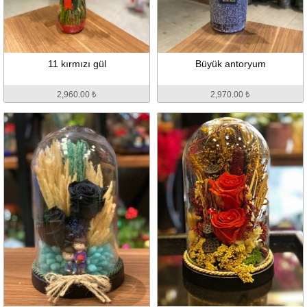
11 kırmızı gül
Büyük antoryum
2,960.00 ₺
2,970.00 ₺