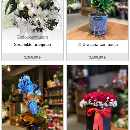
Seramikte aranjman
2li Dracana-compacta
3,350.00 ₺
3,500.00 ₺