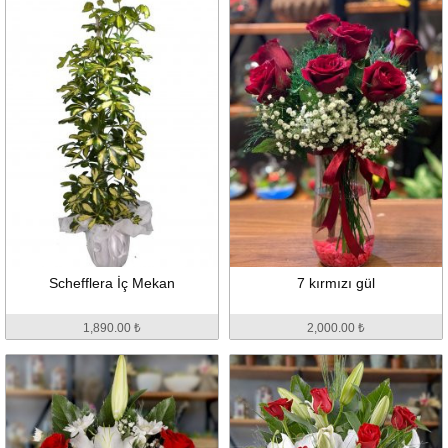
Schefflera İç Mekan
7 kırmızı gül
1,890.00 ₺
2,000.00 ₺