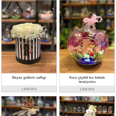
Beyaz gullerin saflıgı
Kuru çiçekli kız bebek
teraryumu
1,650.00 ₺
1,650.00 ₺