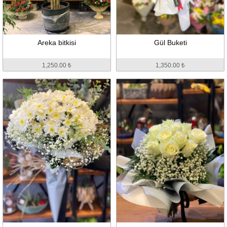
Areka bitkisi
Gül Buketi
1,250.00 ₺
1,350.00 ₺