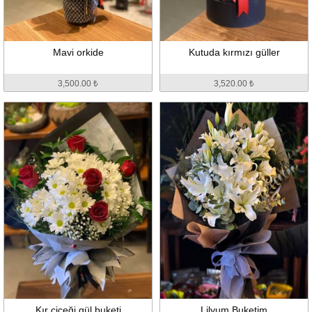
Mavi orkide
Kutuda kırmızı güller
3,500.00 ₺
3,520.00 ₺
Kır çiçeği gül buketi
Lilyum Buketim