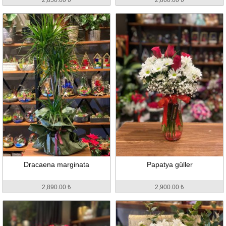
Dracaena marginata
Papatya güller
2,890.00 ₺
2,900.00 ₺