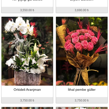
3,550.00 ₺
3,690.00 ₺
Orkideli Aranjman
İthal pembe güller
3,750.00 ₺
3,750.00 ₺