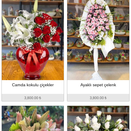
Camda kokulu çiçekler
Ayaklı sepet çelenk
3,800.00 ₺
3,800.00 ₺