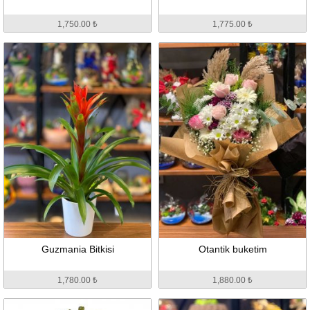
1,750.00 ₺
1,775.00 ₺
Guzmania Bitkisi
Otantik buketim
1,780.00 ₺
1,880.00 ₺