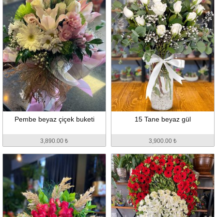
Pembe beyaz çiçek buketi
15 Tane beyaz gül
3,890.00 ₺
3,900.00 ₺