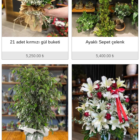
21 adet kırmızı gül buketi
Ayaklı Sepet çelenk
5,250.00 ₺
5,400.00 ₺