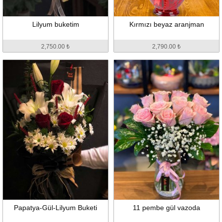
Lilyum buketim
Kırmızı beyaz aranjman
2,750.00 ₺
2,790.00 ₺
Papatya-Gül-Lilyum Buketi
11 pembe gül vazoda