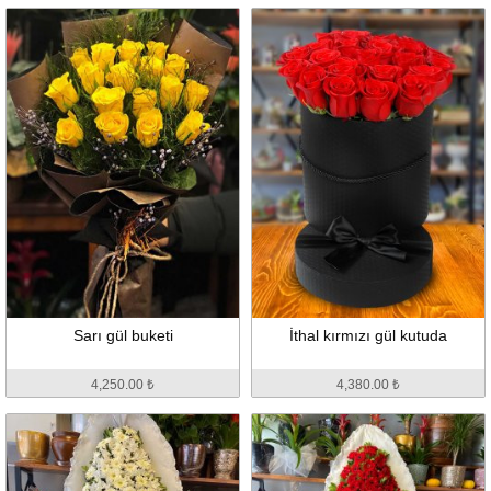
Sarı gül buketi
İthal kırmızı gül kutuda
4,250.00 ₺
4,380.00 ₺