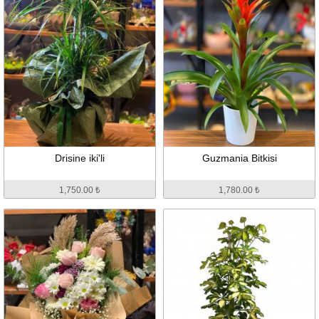
Drisine iki'li
Guzmania Bitkisi
1,750.00 ₺
1,780.00 ₺