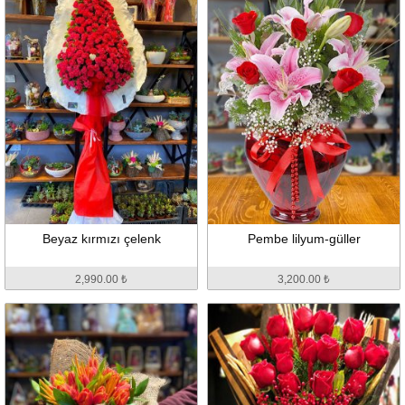
Beyaz kırmızı çelenk
Pembe lilyum-güller
2,990.00 ₺
3,200.00 ₺