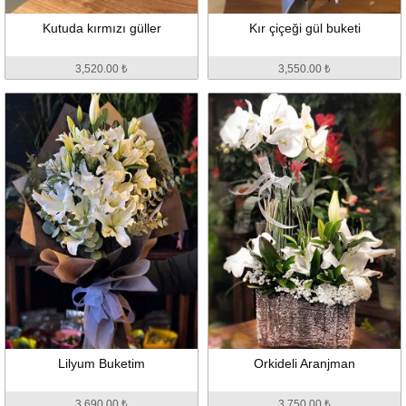
Kutuda kırmızı güller
Kır çiçeği gül buketi
3,520.00 ₺
3,550.00 ₺
Lilyum Buketim
Orkideli Aranjman
3,690.00 ₺
3,750.00 ₺