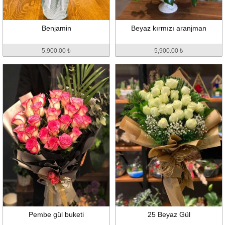
Benjamin
Beyaz kırmızı aranjman
5,900.00 ₺
5,900.00 ₺
Pembe gül buketi
25 Beyaz Gül