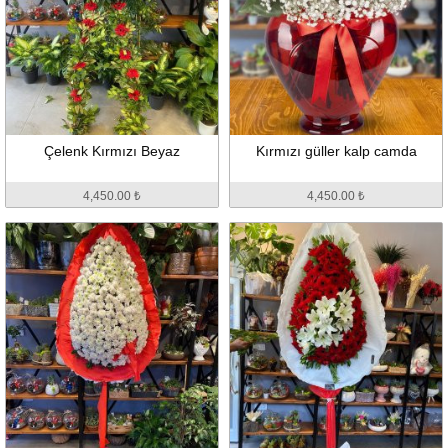
Çelenk Kırmızı Beyaz
Kırmızı güller kalp camda
4,450.00 ₺
4,450.00 ₺