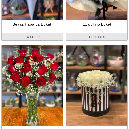
Beyaz Papatya Buketi
11 gül vip buket
1,490.00 ₺
1,620.00 ₺