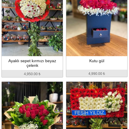
Ayaklı sepet kırmızı beyaz
Kutu gül
çelenk
4,990.00 ₺
4,950.00 ₺