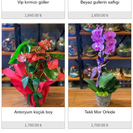
Vip kırmızı güller
Beyaz gullerin saflıgı
1,645.00 ₺
1,650.00 ₺
Antoryum küçük boy
Tekli Mor Orkide
1,700.00 ₺
1,700.00 ₺