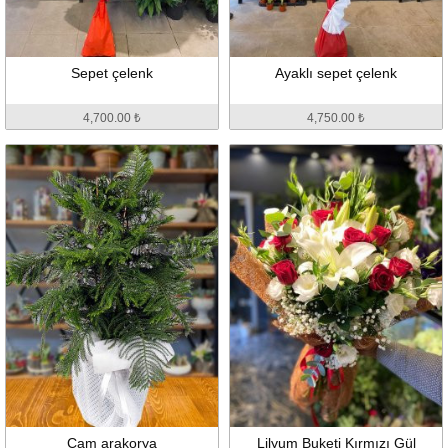
Sepet çelenk
Ayaklı sepet çelenk
4,700.00 ₺
4,750.00 ₺
Çam arakorya
Lilyum Buketi Kırmızı Gül