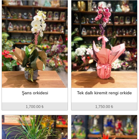
Şans orkidesi
Tek dallı kiremit rengi orkide
1,700.00 ₺
1,750.00 ₺