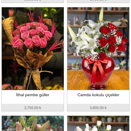
İthal pembe güller
Camda kokulu çiçekler
3,750.00 ₺
3,800.00 ₺