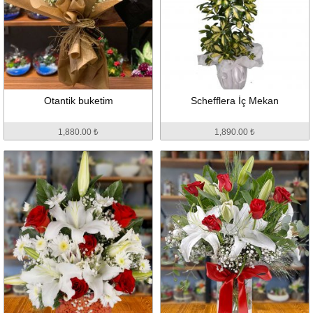
Otantik buketim
Schefflera İç Mekan
1,880.00 ₺
1,890.00 ₺