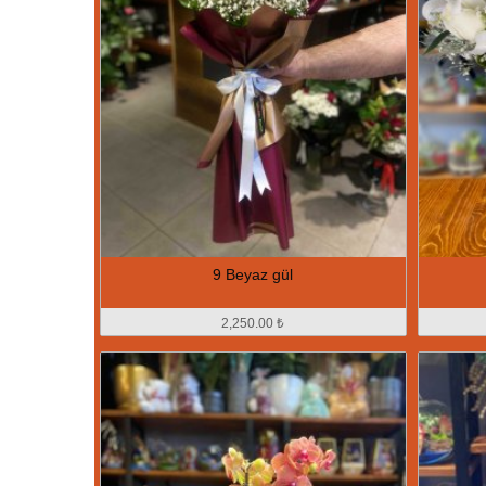
9 Beyaz gül
2,250.00 ₺