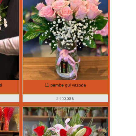
i
11 pembe gül vazoda
2,900.00 ₺