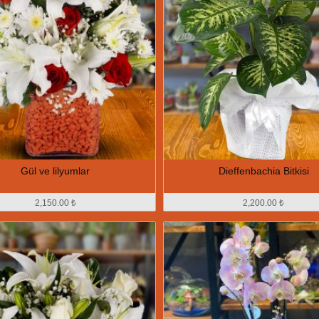
Gül ve lilyumlar
Dieffenbachia Bitkisi
2,150.00 ₺
2,200.00 ₺