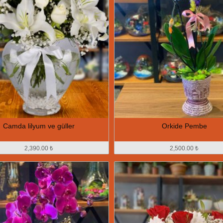
Camda lilyum ve güller
Orkide Pembe
2,390.00 ₺
2,500.00 ₺