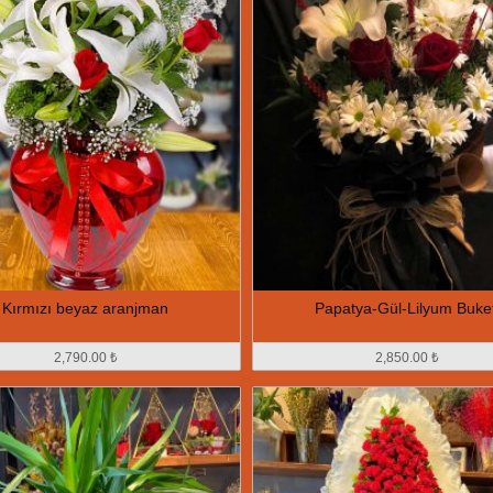
Kırmızı beyaz aranjman
Papatya-Gül-Lilyum Buket
2,790.00 ₺
2,850.00 ₺