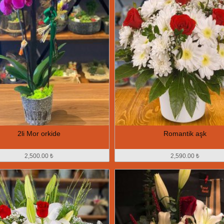
2li Mor orkide
Romantik aşk
2,500.00 ₺
2,590.00 ₺