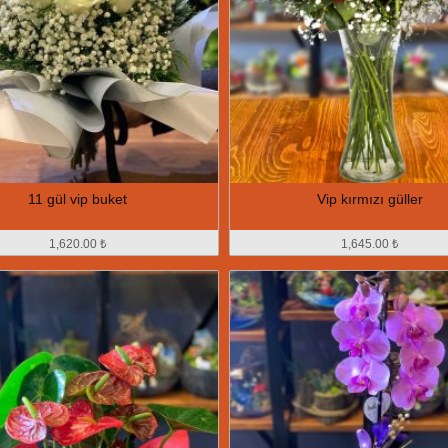
11 gül vip buket
Vip kırmızı güller
1,620.00 ₺
1,645.00 ₺