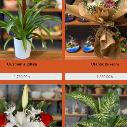
Guzmania Bitkisi
Otantik buketim
1,780.00 ₺
1,880.00 ₺