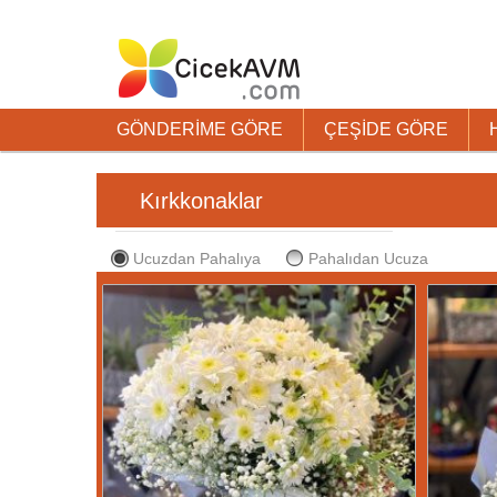
GÖNDERİME GÖRE
ÇEŞİDE GÖRE
Kırkkonaklar
Ucuzdan Pahalıya
Pahalıdan Ucuza