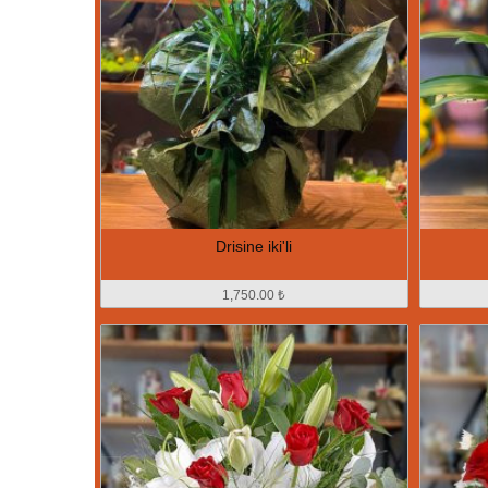
Drisine iki'li
1,750.00 ₺