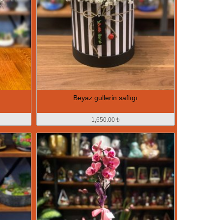
Beyaz gullerin saflıgı
1,650.00 ₺