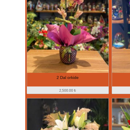
2 Dal orkide
2,500.00 ₺