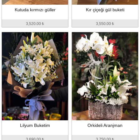
Kutuda kırmızı güller
Kır çiçeği gül buketi
3,520.00 ₺
3,550.00 ₺
Lilyum Buketim
Orkideli Aranjman
3,690.00 ₺
3,750.00 ₺