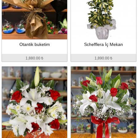
Otantik buketim
Schefflera İç Mekan
1,880.00 ₺
1,890.00 ₺