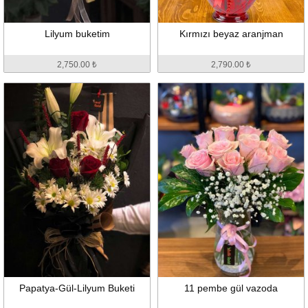
Lilyum buketim
Kırmızı beyaz aranjman
2,750.00 ₺
2,790.00 ₺
Papatya-Gül-Lilyum Buketi
11 pembe gül vazoda