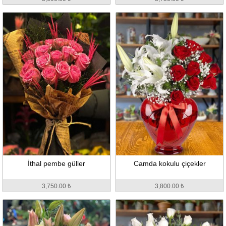
İthal pembe güller
Camda kokulu çiçekler
3,750.00 ₺
3,800.00 ₺