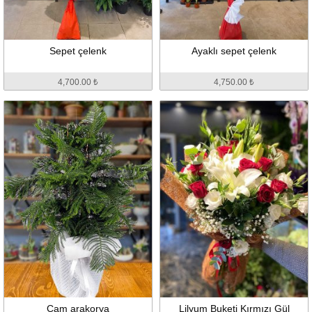
Sepet çelenk
Ayaklı sepet çelenk
4,700.00 ₺
4,750.00 ₺
Çam arakorya
Lilyum Buketi Kırmızı Gül