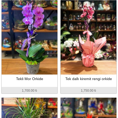
Tekli Mor Orkide
Tek dallı kiremit rengi orkide
1,700.00 ₺
1,750.00 ₺