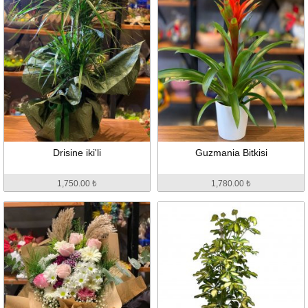
Drisine iki'li
Guzmania Bitkisi
1,750.00 ₺
1,780.00 ₺