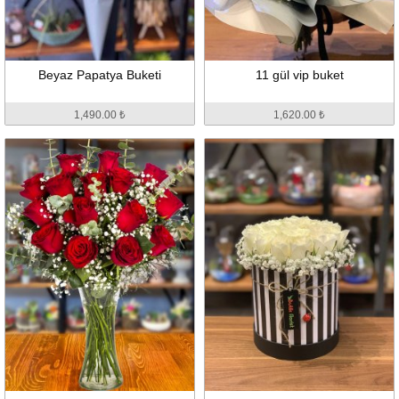
Beyaz Papatya Buketi
11 gül vip buket
1,490.00 ₺
1,620.00 ₺