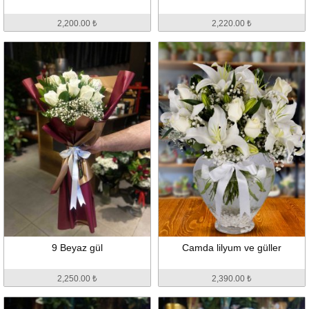
2,200.00 ₺
2,220.00 ₺
9 Beyaz gül
Camda lilyum ve güller
2,250.00 ₺
2,390.00 ₺