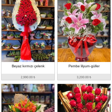
Beyaz kırmızı çelenk
Pembe lilyum-güller
2,990.00 ₺
3,200.00 ₺