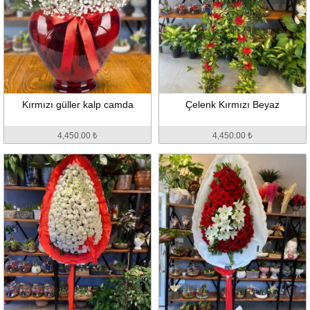
Kırmızı güller kalp camda
Çelenk Kırmızı Beyaz
4,450.00 ₺
4,450.00 ₺