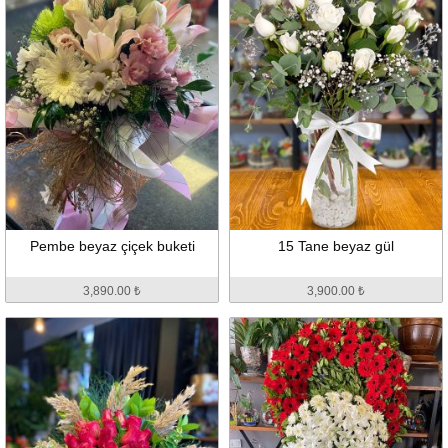
Pembe beyaz çiçek buketi
15 Tane beyaz gül
3,890.00 ₺
3,900.00 ₺