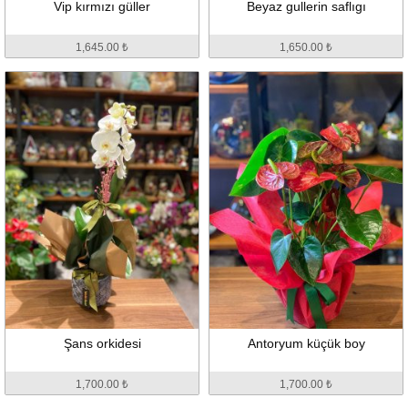
Vip kırmızı güller
Beyaz gullerin saflıgı
1,645.00 ₺
1,650.00 ₺
Şans orkidesi
Antoryum küçük boy
1,700.00 ₺
1,700.00 ₺