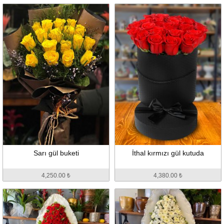
Sarı gül buketi
İthal kırmızı gül kutuda
4,250.00 ₺
4,380.00 ₺