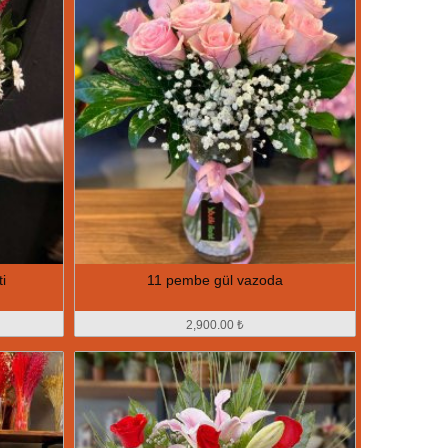
i
11 pembe gül vazoda
2,900.00 ₺