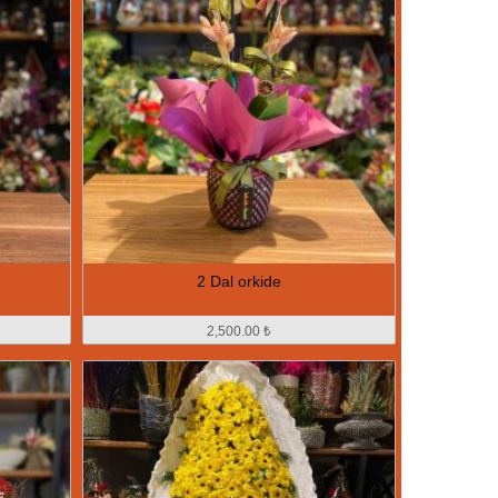
2 Dal orkide
2,500.00 ₺