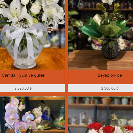
Camda lilyum ve güller
Beyaz orkide
2,390.00 ₺
2,500.00 ₺