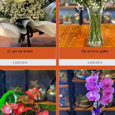
11 gül vip buket
Vip kırmızı güller
1,620.00 ₺
1,645.00 ₺