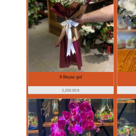
9 Beyaz gül
2,250.00 ₺