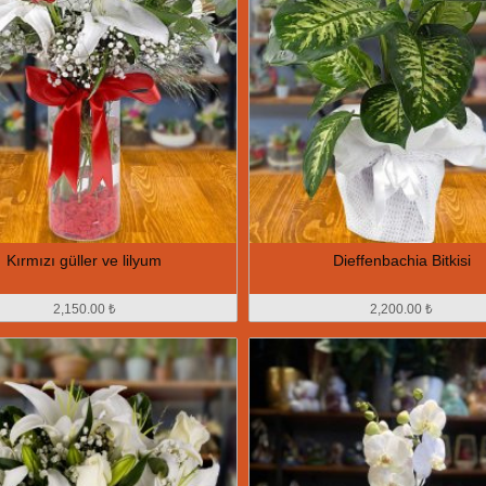
Kırmızı güller ve lilyum
Dieffenbachia Bitkisi
2,150.00 ₺
2,200.00 ₺