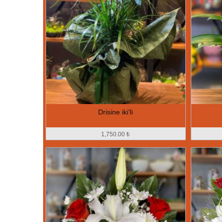
Drisine iki'li
1,750.00 ₺