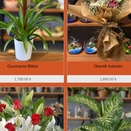
Guzmania Bitkisi
Otantik buketim
1,780.00 ₺
1,880.00 ₺