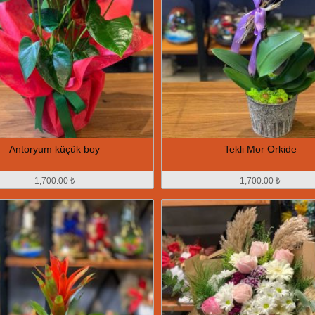
Antoryum küçük boy
Tekli Mor Orkide
1,700.00 ₺
1,700.00 ₺