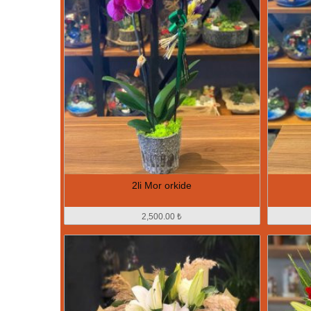
2li Mor orkide
2,500.00 ₺