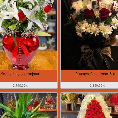
Kırmızı beyaz aranjman
Papatya-Gül-Lilyum Buket
2,790.00 ₺
2,850.00 ₺