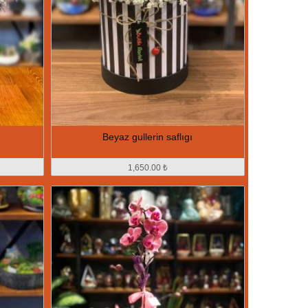
Beyaz gullerin saflıgı
1,650.00 ₺