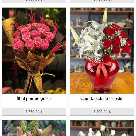
İthal pembe güller
Camda kokulu çiçekler
3,750.00 ₺
3,800.00 ₺