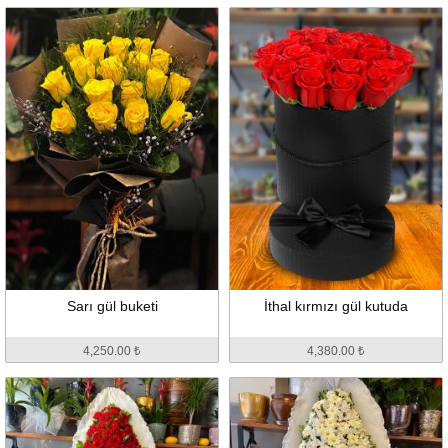
Sarı gül buketi
İthal kırmızı gül kutuda
4,250.00 ₺
4,380.00 ₺