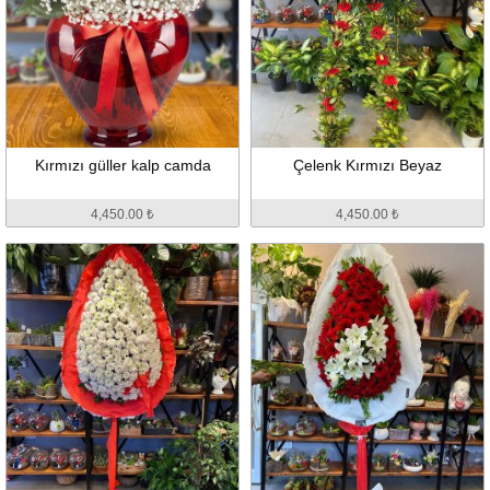
Kırmızı güller kalp camda
Çelenk Kırmızı Beyaz
4,450.00 ₺
4,450.00 ₺