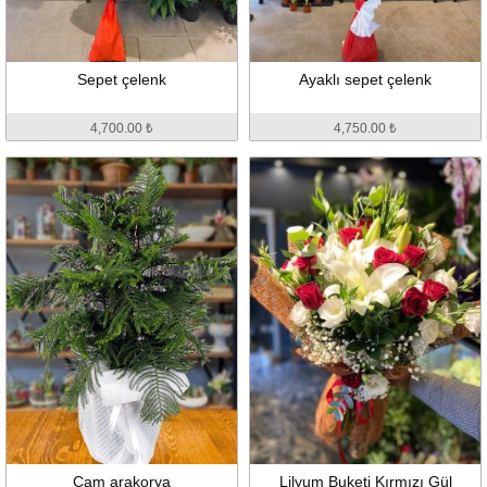
Sepet çelenk
Ayaklı sepet çelenk
4,700.00 ₺
4,750.00 ₺
Çam arakorya
Lilyum Buketi Kırmızı Gül