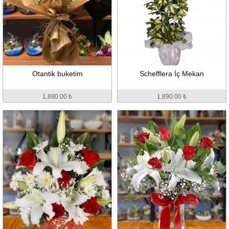
Otantik buketim
Schefflera İç Mekan
1,880.00 ₺
1,890.00 ₺