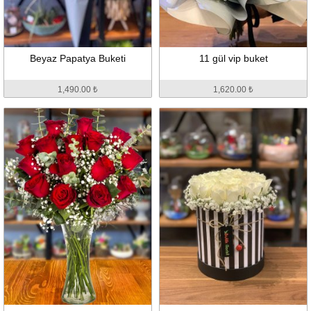
Beyaz Papatya Buketi
11 gül vip buket
1,490.00 ₺
1,620.00 ₺