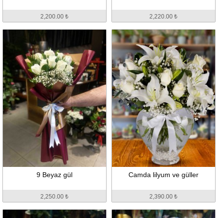
2,200.00 ₺
2,220.00 ₺
9 Beyaz gül
Camda lilyum ve güller
2,250.00 ₺
2,390.00 ₺