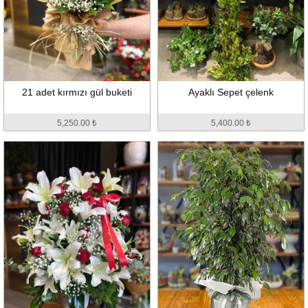
21 adet kırmızı gül buketi
Ayaklı Sepet çelenk
5,250.00 ₺
5,400.00 ₺