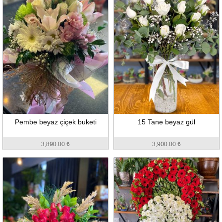
Pembe beyaz çiçek buketi
15 Tane beyaz gül
3,890.00 ₺
3,900.00 ₺