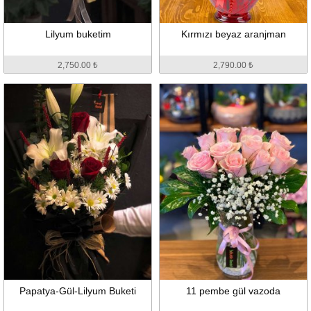
Lilyum buketim
Kırmızı beyaz aranjman
2,750.00 ₺
2,790.00 ₺
Papatya-Gül-Lilyum Buketi
11 pembe gül vazoda