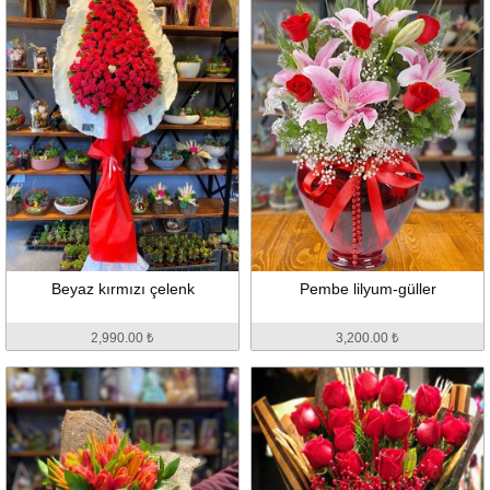
Beyaz kırmızı çelenk
Pembe lilyum-güller
2,990.00 ₺
3,200.00 ₺