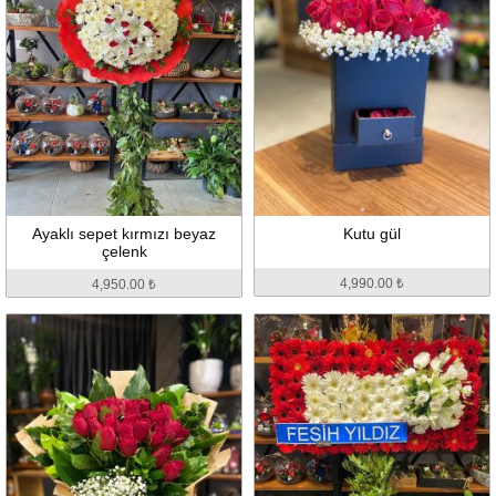
Ayaklı sepet kırmızı beyaz
Kutu gül
çelenk
4,990.00 ₺
4,950.00 ₺