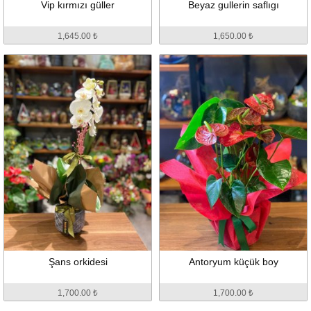
Vip kırmızı güller
Beyaz gullerin saflıgı
1,645.00 ₺
1,650.00 ₺
Şans orkidesi
Antoryum küçük boy
1,700.00 ₺
1,700.00 ₺