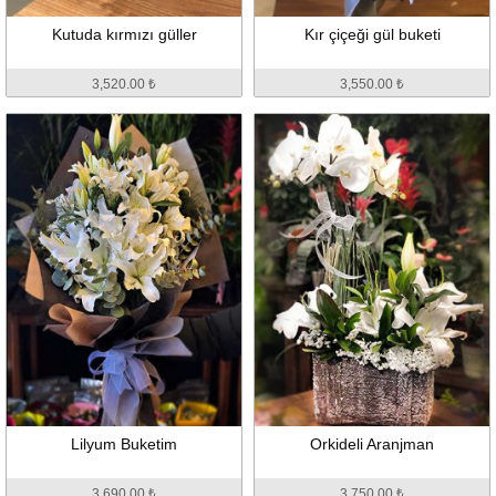
Kutuda kırmızı güller
Kır çiçeği gül buketi
3,520.00 ₺
3,550.00 ₺
Lilyum Buketim
Orkideli Aranjman
3,690.00 ₺
3,750.00 ₺