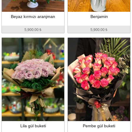
Beyaz kırmızı aranjman
Benjamin
5,900.00 ₺
5,900.00 ₺
Lila gül buketi
Pembe gül buketi