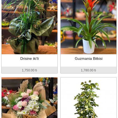
Drisine iki'li
Guzmania Bitkisi
1,750.00 ₺
1,780.00 ₺