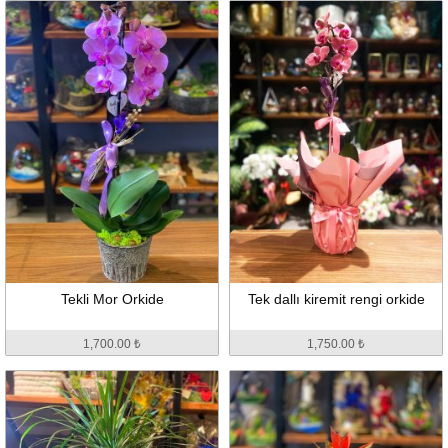
Tekli Mor Orkide
Tek dallı kiremit rengi orkide
1,700.00 ₺
1,750.00 ₺