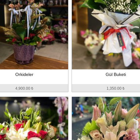
Orkideler
Gül Buketi
4,900.00 ₺
1,350.00 ₺