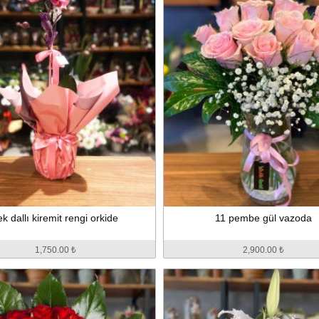
ek dallı kiremit rengi orkide
11 pembe gül vazoda
1,750.00 ₺
2,900.00 ₺