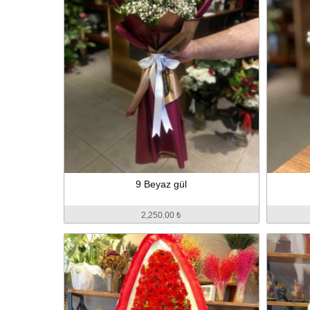
9 Beyaz gül
2,250.00 ₺