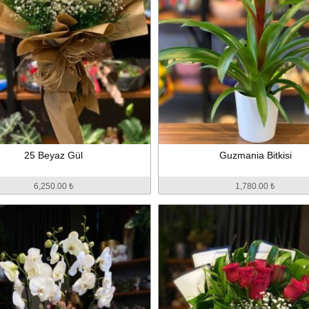
25 Beyaz Gül
Guzmania Bitkisi
6,250.00 ₺
1,780.00 ₺