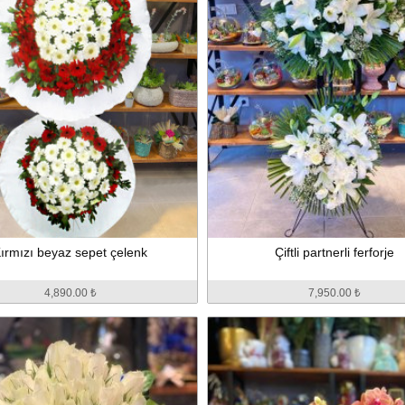
ırmızı beyaz sepet çelenk
Çiftli partnerli ferforje
4,890.00 ₺
7,950.00 ₺