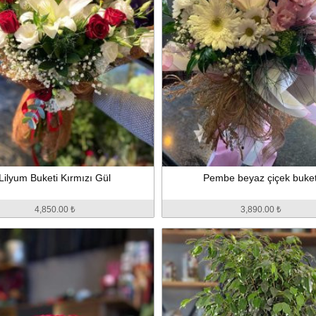
Lilyum Buketi Kırmızı Gül
Pembe beyaz çiçek buket
4,850.00 ₺
3,890.00 ₺