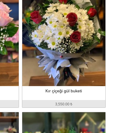
Kır çiçeği gül buketi
3,550.00 ₺