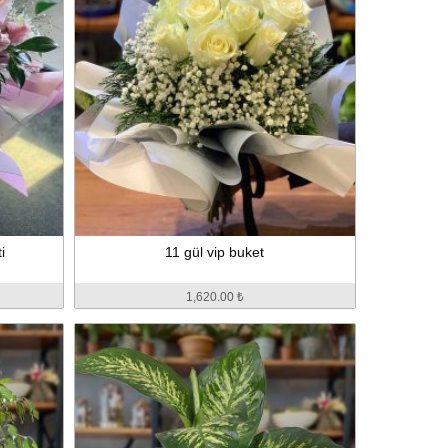
i
11 gül vip buket
1,620.00 ₺