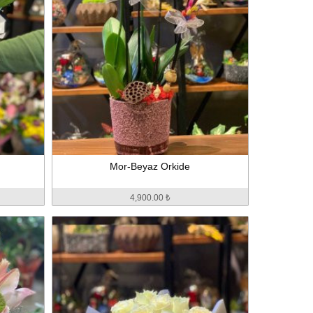
Mor-Beyaz Orkide
4,900.00 ₺