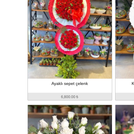
Ayaklı sepet çelenk
K
6,800.00 ₺