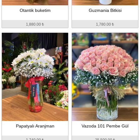
Otantik buketim
Guzmania Bitkisi
1,880.00 ₺
1,780.00 ₺
Papatyalı Aranjman
Vazoda 101 Pembe Gül
1,740.00 ₺
25,500.00 ₺