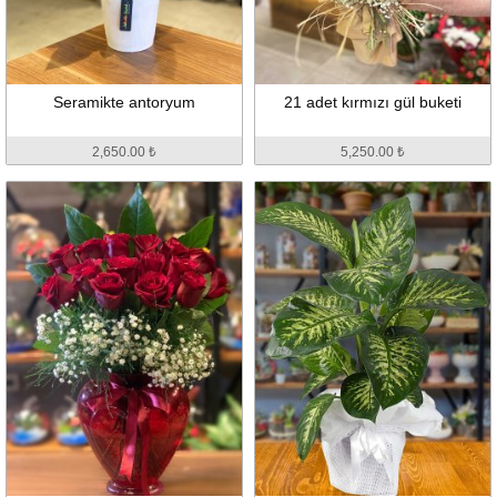
Seramikte antoryum
21 adet kırmızı gül buketi
2,650.00 ₺
5,250.00 ₺