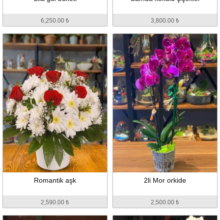
6,250.00 ₺
3,800.00 ₺
Romantik aşk
2li Mor orkide
2,590.00 ₺
2,500.00 ₺