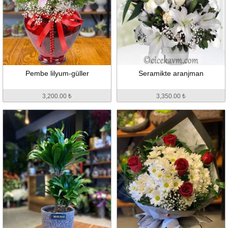
Pembe lilyum-güller
Seramikte aranjman
3,200.00 ₺
3,350.00 ₺