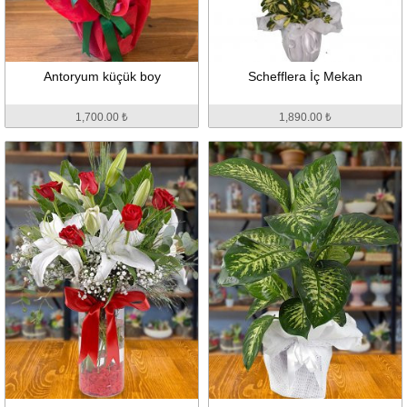
Antoryum küçük boy
Schefflera İç Mekan
1,700.00 ₺
1,890.00 ₺