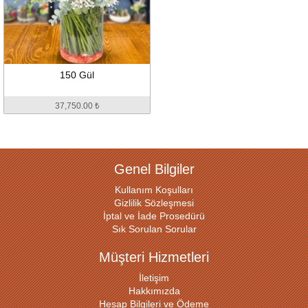
150 Gül
37,750.00 ₺
Genel Bilgiler
Kullanım Koşulları
Gizlilik Sözleşmesi
İptal ve İade Prosedürü
Sık Sorulan Sorular
Müşteri Hizmetleri
İletişim
Hakkımızda
Hesap Bilgileri ve Ödeme