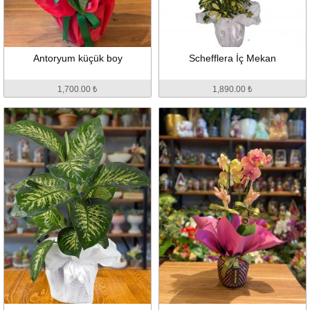
Antoryum küçük boy
Schefflera İç Mekan
1,700.00 ₺
1,890.00 ₺