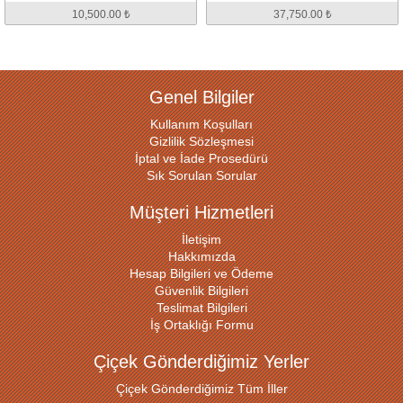
10,500.00 ₺
37,750.00 ₺
Genel Bilgiler
Kullanım Koşulları
Gizlilik Sözleşmesi
İptal ve İade Prosedürü
Sık Sorulan Sorular
Müşteri Hizmetleri
İletişim
Hakkımızda
Hesap Bilgileri ve Ödeme
Güvenlik Bilgileri
Teslimat Bilgileri
İş Ortaklığı Formu
Çiçek Gönderdiğimiz Yerler
Çiçek Gönderdiğimiz Tüm İller