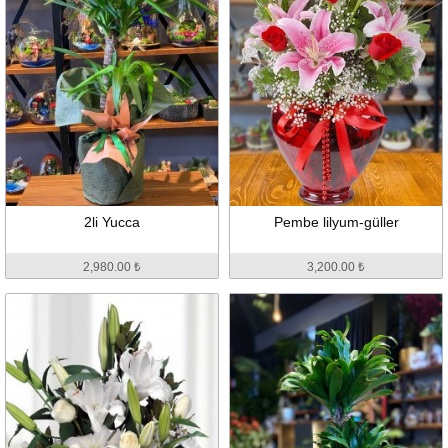
2li Yucca
Pembe lilyum-güller
2,980.00 ₺
3,200.00 ₺