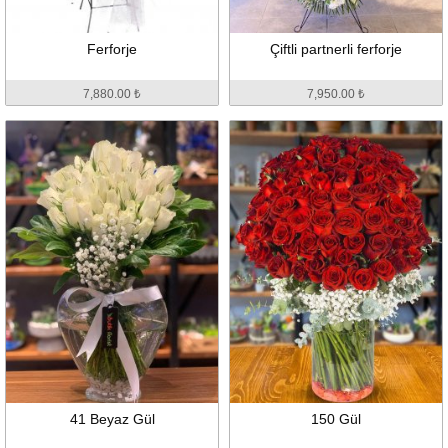
Ferforje
Çiftli partnerli ferforje
7,880.00 ₺
7,950.00 ₺
41 Beyaz Gül
150 Gül