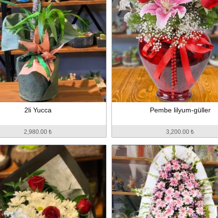
2li Yucca
Pembe lilyum-güller
2,980.00 ₺
3,200.00 ₺