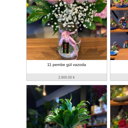
11 pembe gül vazoda
2,900.00 ₺