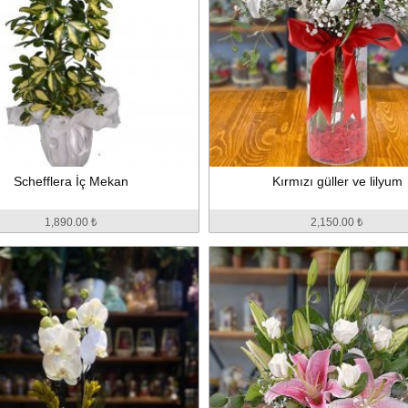
Schefflera İç Mekan
Kırmızı güller ve lilyum
1,890.00 ₺
2,150.00 ₺