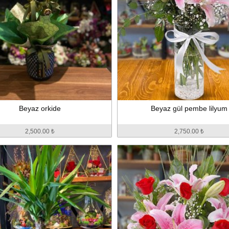
Beyaz orkide
Beyaz gül pembe lilyum
2,500.00 ₺
2,750.00 ₺