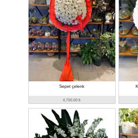
Sepet çelenk
K
4,700.00 ₺