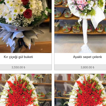
Kır çiçeği gül buketi
Ayaklı sepet çelenk
3,550.00 ₺
3,800.00 ₺