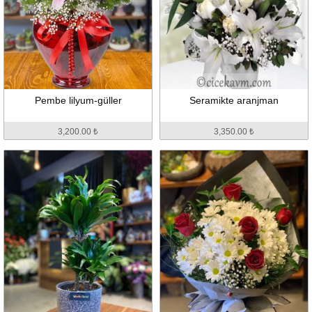
Pembe lilyum-güller
Seramikte aranjman
3,200.00 ₺
3,350.00 ₺