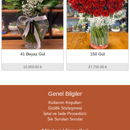
41 Beyaz Gül
150 Gül
10,500.00 ₺
37,750.00 ₺
Genel Bilgiler
Kullanım Koşulları
Gizlilik Sözleşmesi
İptal ve İade Prosedürü
Sık Sorulan Sorular