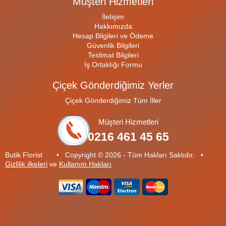
Müşteri Hizmetleri
İletişim
Hakkımızda
Hesap Bilgileri ve Ödeme
Güvenlik Bilgileri
Teslimat Bilgileri
İş Ortaklığı Formu
Çiçek Gönderdiğimiz Yerler
Çiçek Gönderdiğimiz Tüm İller
Müşteri Hizmetleri
0216 461 45 65
Butik Florist • Copyright © 2026 - Tüm Hakları Saklıdır. •
Gizlilik ilkeleri
ve
Kullanım Hakları