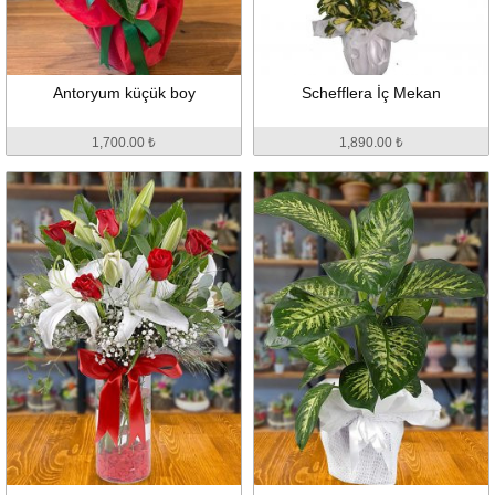
Antoryum küçük boy
Schefflera İç Mekan
1,700.00 ₺
1,890.00 ₺