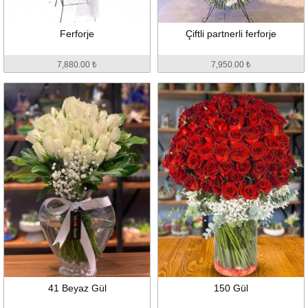
Ferforje
Çiftli partnerli ferforje
7,880.00 ₺
7,950.00 ₺
41 Beyaz Gül
150 Gül