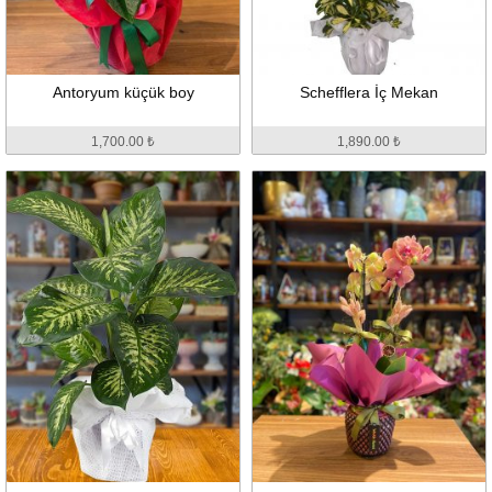
Antoryum küçük boy
Schefflera İç Mekan
1,700.00 ₺
1,890.00 ₺