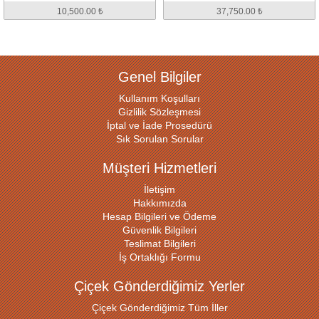
10,500.00 ₺
37,750.00 ₺
Genel Bilgiler
Kullanım Koşulları
Gizlilik Sözleşmesi
İptal ve İade Prosedürü
Sık Sorulan Sorular
Müşteri Hizmetleri
İletişim
Hakkımızda
Hesap Bilgileri ve Ödeme
Güvenlik Bilgileri
Teslimat Bilgileri
İş Ortaklığı Formu
Çiçek Gönderdiğimiz Yerler
Çiçek Gönderdiğimiz Tüm İller