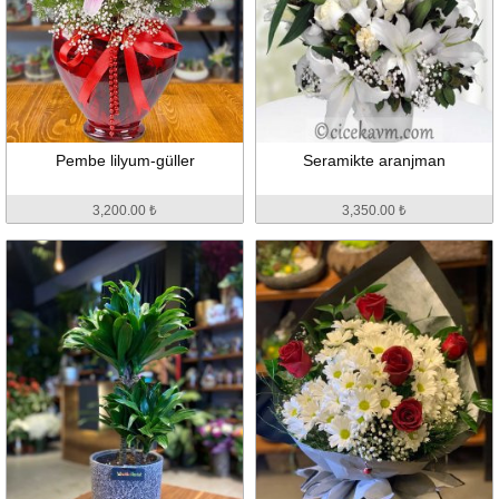
Pembe lilyum-güller
Seramikte aranjman
3,200.00 ₺
3,350.00 ₺