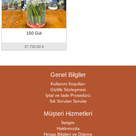
150 Gül
37,750.00 ₺
Genel Bilgiler
Kullanım Koşulları
Gizlilik Sözleşmesi
İptal ve İade Prosedürü
Sık Sorulan Sorular
Müşteri Hizmetleri
İletişim
Hakkımızda
Hesap Bilgileri ve Ödeme