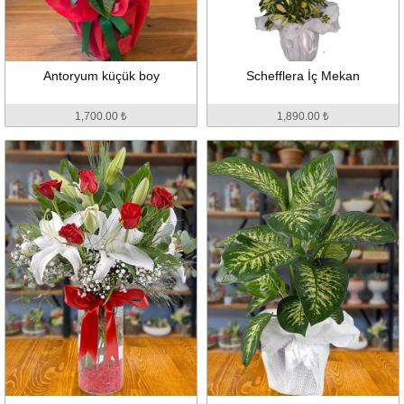
Antoryum küçük boy
Schefflera İç Mekan
1,700.00 ₺
1,890.00 ₺