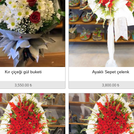
Kır çiçeği gül buketi
Ayaklı Sepet çelenk
3,550.00 ₺
3,800.00 ₺