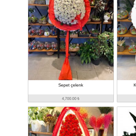
Sepet çelenk
K
4,700.00 ₺