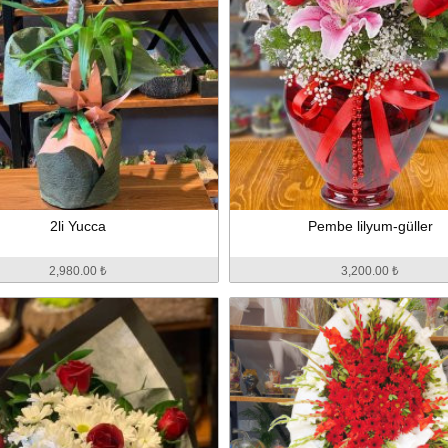
2li Yucca
Pembe lilyum-güller
2,980.00 ₺
3,200.00 ₺