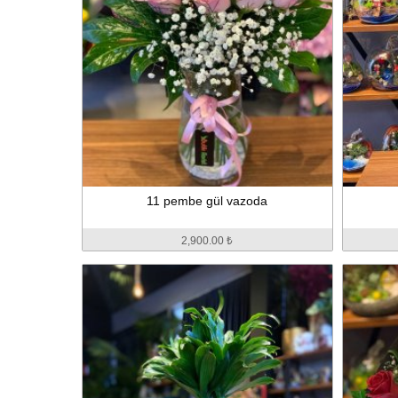
11 pembe gül vazoda
2,900.00 ₺