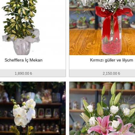
Schefflera İç Mekan
Kırmızı güller ve lilyum
1,890.00 ₺
2,150.00 ₺