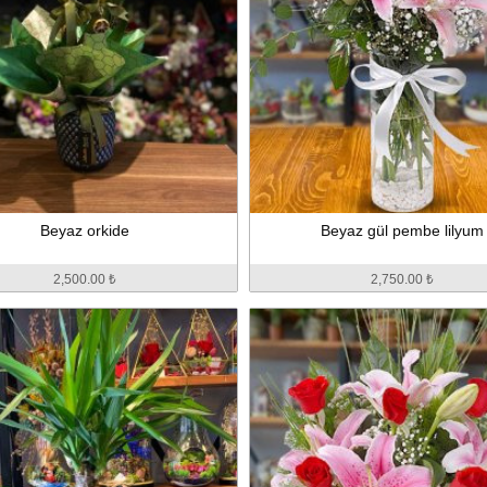
Beyaz orkide
Beyaz gül pembe lilyum
2,500.00 ₺
2,750.00 ₺