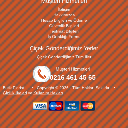
Müşteri Hizmetleri
İletişim
Hakkımızda
Hesap Bilgileri ve Ödeme
Güvenlik Bilgileri
Teslimat Bilgileri
İş Ortaklığı Formu
Çiçek Gönderdiğimiz Yerler
Çiçek Gönderdiğimiz Tüm İller
Müşteri Hizmetleri
0216 461 45 65
Butik Florist • Copyright © 2026 - Tüm Hakları Saklıdır. •
Gizlilik ilkeleri
ve
Kullanım Hakları