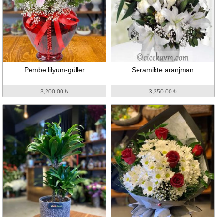
Pembe lilyum-güller
Seramikte aranjman
3,200.00 ₺
3,350.00 ₺