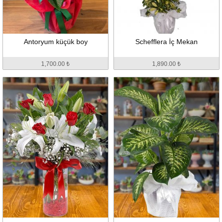
Antoryum küçük boy
Schefflera İç Mekan
1,700.00 ₺
1,890.00 ₺