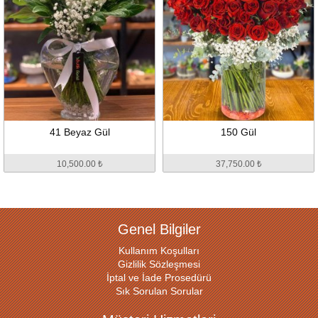
41 Beyaz Gül
150 Gül
10,500.00 ₺
37,750.00 ₺
Genel Bilgiler
Kullanım Koşulları
Gizlilik Sözleşmesi
İptal ve İade Prosedürü
Sık Sorulan Sorular