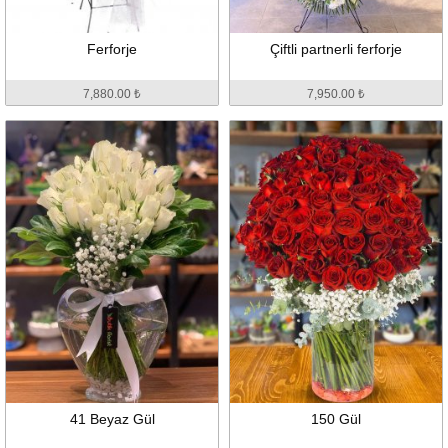
Ferforje
Çiftli partnerli ferforje
7,880.00 ₺
7,950.00 ₺
41 Beyaz Gül
150 Gül