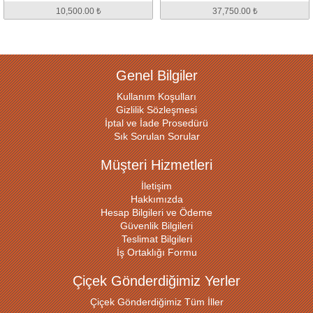
10,500.00 ₺
37,750.00 ₺
Genel Bilgiler
Kullanım Koşulları
Gizlilik Sözleşmesi
İptal ve İade Prosedürü
Sık Sorulan Sorular
Müşteri Hizmetleri
İletişim
Hakkımızda
Hesap Bilgileri ve Ödeme
Güvenlik Bilgileri
Teslimat Bilgileri
İş Ortaklığı Formu
Çiçek Gönderdiğimiz Yerler
Çiçek Gönderdiğimiz Tüm İller