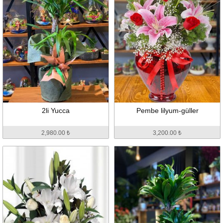
2li Yucca
Pembe lilyum-güller
2,980.00 ₺
3,200.00 ₺