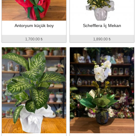
Antoryum küçük boy
Schefflera İç Mekan
1,700.00 ₺
1,890.00 ₺