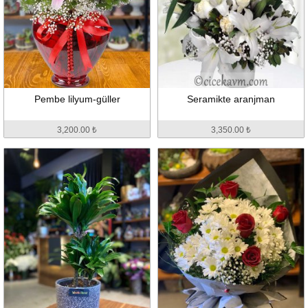
Pembe lilyum-güller
Seramikte aranjman
3,200.00 ₺
3,350.00 ₺