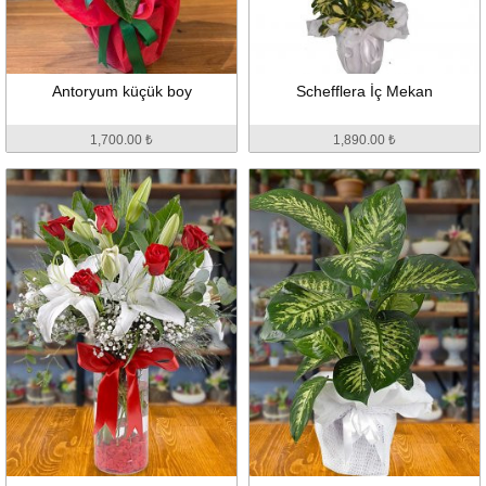
Antoryum küçük boy
Schefflera İç Mekan
1,700.00 ₺
1,890.00 ₺