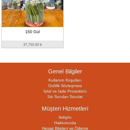
150 Gül
37,750.00 ₺
Genel Bilgiler
Kullanım Koşulları
Gizlilik Sözleşmesi
İptal ve İade Prosedürü
Sık Sorulan Sorular
Müşteri Hizmetleri
İletişim
Hakkımızda
Hesap Bilgileri ve Ödeme