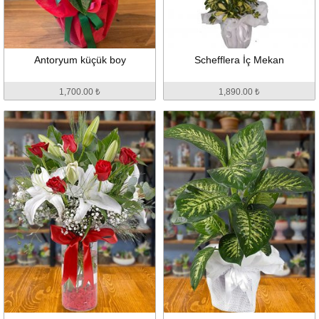
Antoryum küçük boy
Schefflera İç Mekan
1,700.00 ₺
1,890.00 ₺