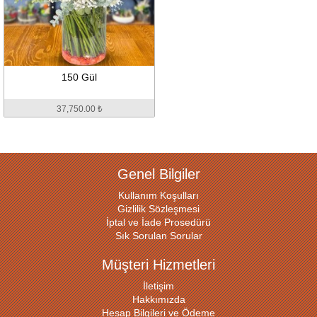
150 Gül
37,750.00 ₺
Genel Bilgiler
Kullanım Koşulları
Gizlilik Sözleşmesi
İptal ve İade Prosedürü
Sık Sorulan Sorular
Müşteri Hizmetleri
İletişim
Hakkımızda
Hesap Bilgileri ve Ödeme