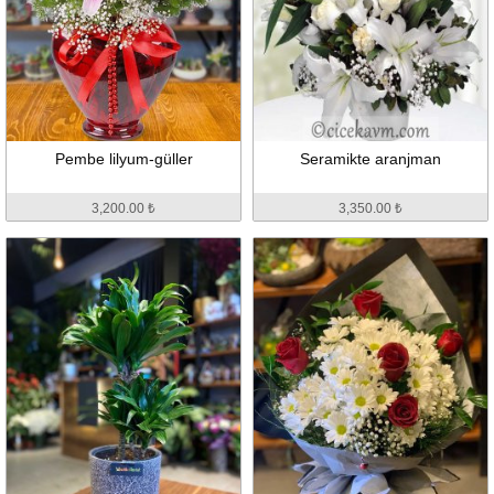
Pembe lilyum-güller
Seramikte aranjman
3,200.00 ₺
3,350.00 ₺