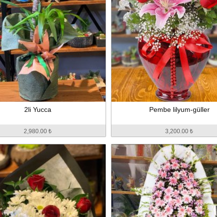
2li Yucca
Pembe lilyum-güller
2,980.00 ₺
3,200.00 ₺