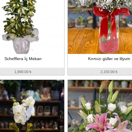
Schefflera İç Mekan
Kırmızı güller ve lilyum
1,890.00 ₺
2,150.00 ₺