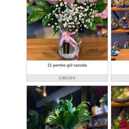
11 pembe gül vazoda
2,900.00 ₺