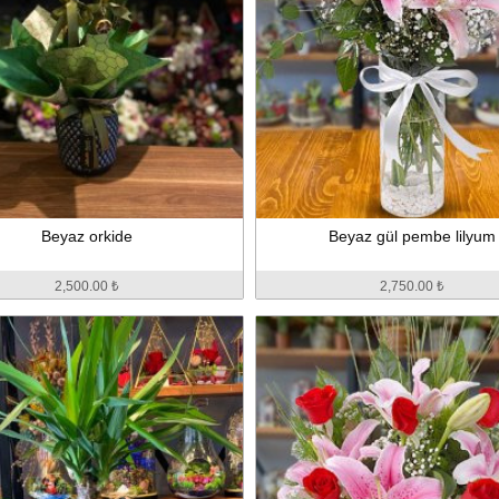
Beyaz orkide
Beyaz gül pembe lilyum
2,500.00 ₺
2,750.00 ₺