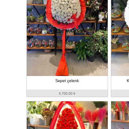
Sepet çelenk
K
4,700.00 ₺