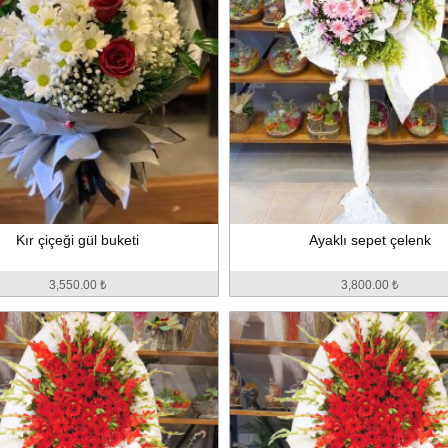
Kır çiçeği gül buketi
Ayaklı sepet çelenk
3,550.00 ₺
3,800.00 ₺