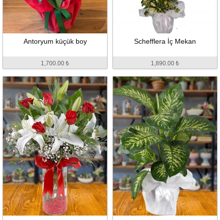
Antoryum küçük boy
Schefflera İç Mekan
1,700.00 ₺
1,890.00 ₺