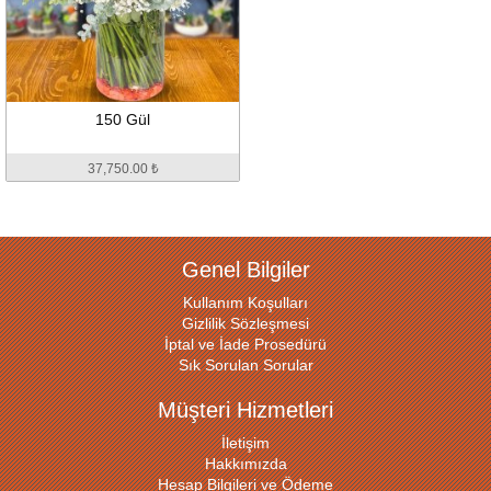
150 Gül
37,750.00 ₺
Genel Bilgiler
Kullanım Koşulları
Gizlilik Sözleşmesi
İptal ve İade Prosedürü
Sık Sorulan Sorular
Müşteri Hizmetleri
İletişim
Hakkımızda
Hesap Bilgileri ve Ödeme