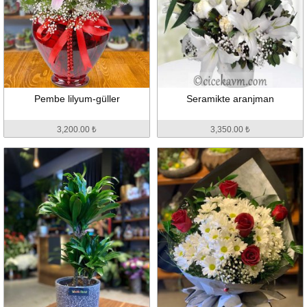
Pembe lilyum-güller
Seramikte aranjman
3,200.00 ₺
3,350.00 ₺