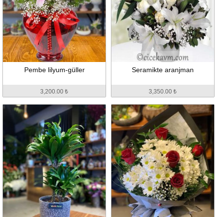
Pembe lilyum-güller
Seramikte aranjman
3,200.00 ₺
3,350.00 ₺