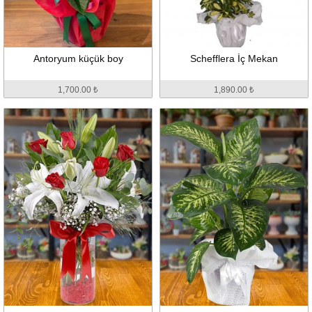
Antoryum küçük boy
Schefflera İç Mekan
1,700.00 ₺
1,890.00 ₺