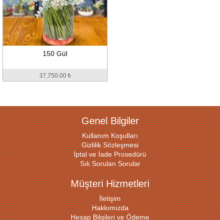
150 Gül
37,750.00 ₺
Genel Bilgiler
Kullanım Koşulları
Gizlilik Sözleşmesi
İptal ve İade Prosedürü
Sık Sorulan Sorular
Müşteri Hizmetleri
İletişim
Hakkımızda
Hesap Bilgileri ve Ödeme