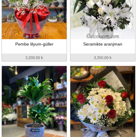
Pembe lilyum-güller
Seramikte aranjman
3,200.00 ₺
3,350.00 ₺