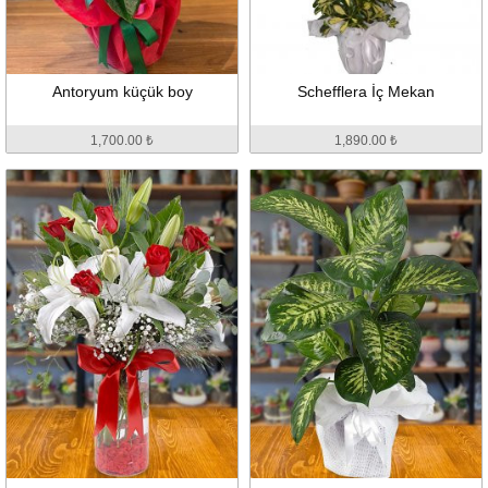
Antoryum küçük boy
Schefflera İç Mekan
1,700.00 ₺
1,890.00 ₺