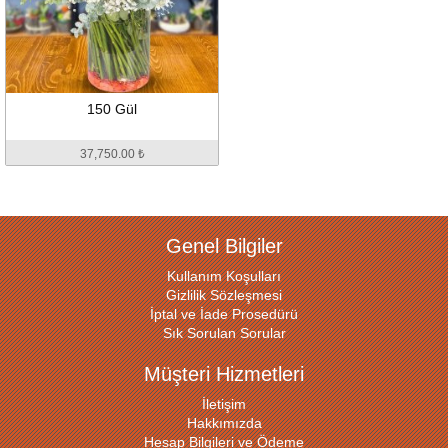
150 Gül
37,750.00 ₺
Genel Bilgiler
Kullanım Koşulları
Gizlilik Sözleşmesi
İptal ve İade Prosedürü
Sık Sorulan Sorular
Müşteri Hizmetleri
İletişim
Hakkımızda
Hesap Bilgileri ve Ödeme