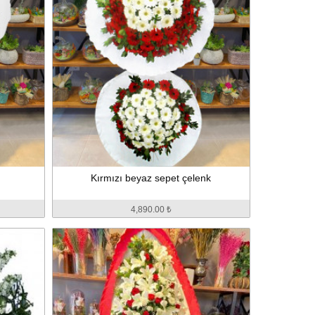
Kırmızı beyaz sepet çelenk
4,890.00 ₺