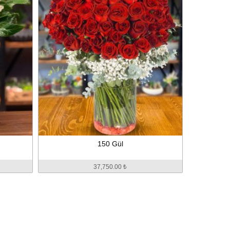
150 Gül
37,750.00 ₺