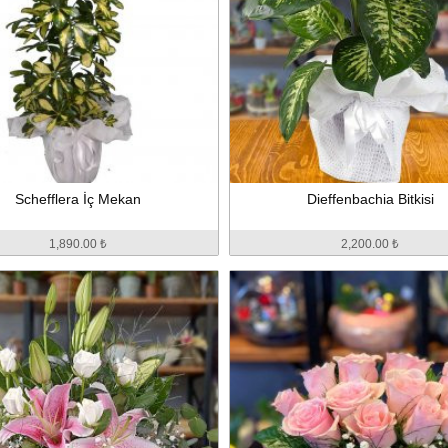
Schefflera İç Mekan
Dieffenbachia Bitkisi
1,890.00 ₺
2,200.00 ₺