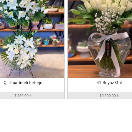
Çiftli partnerli ferforje
41 Beyaz Gül
7,950.00 ₺
10,500.00 ₺