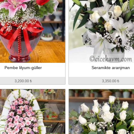
Pembe lilyum-güller
Seramikte aranjman
3,200.00 ₺
3,350.00 ₺