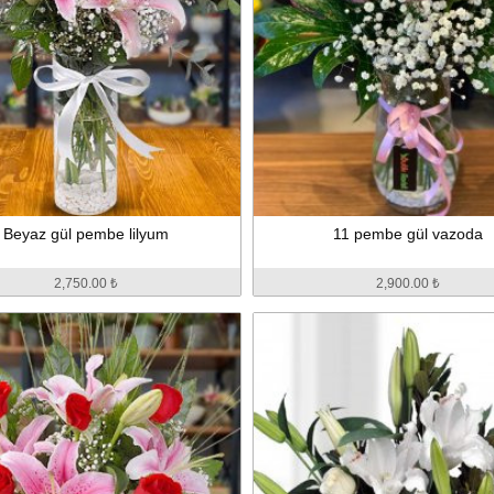
Beyaz gül pembe lilyum
11 pembe gül vazoda
2,750.00 ₺
2,900.00 ₺