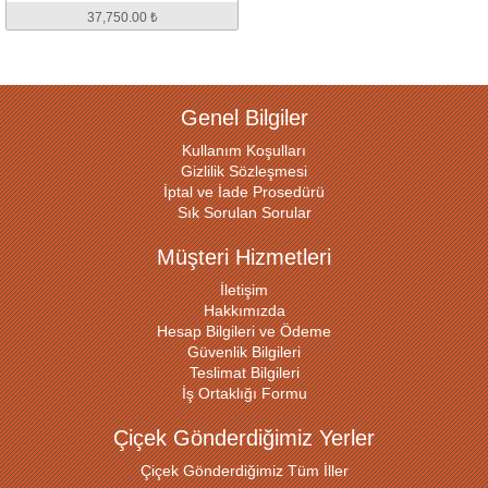
37,750.00 ₺
Genel Bilgiler
Kullanım Koşulları
Gizlilik Sözleşmesi
İptal ve İade Prosedürü
Sık Sorulan Sorular
Müşteri Hizmetleri
İletişim
Hakkımızda
Hesap Bilgileri ve Ödeme
Güvenlik Bilgileri
Teslimat Bilgileri
İş Ortaklığı Formu
Çiçek Gönderdiğimiz Yerler
Çiçek Gönderdiğimiz Tüm İller