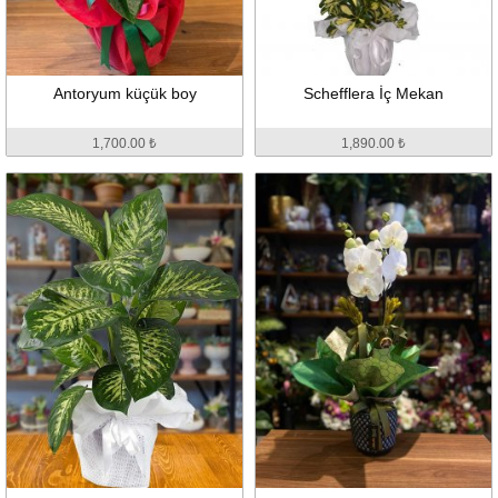
Antoryum küçük boy
Schefflera İç Mekan
1,700.00 ₺
1,890.00 ₺