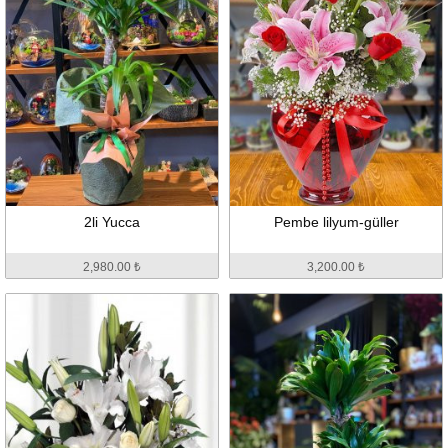
2li Yucca
Pembe lilyum-güller
2,980.00 ₺
3,200.00 ₺