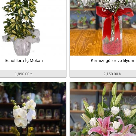
Schefflera İç Mekan
Kırmızı güller ve lilyum
1,890.00 ₺
2,150.00 ₺