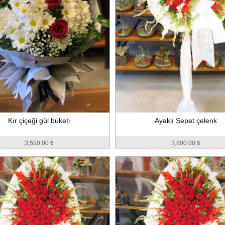
Kır çiçeği gül buketi
Ayaklı Sepet çelenk
3,550.00 ₺
3,800.00 ₺