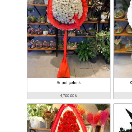
Sepet çelenk
K
4,700.00 ₺