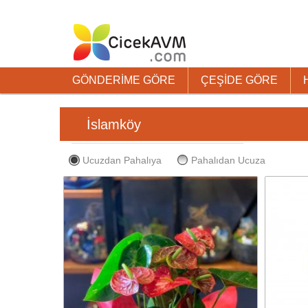
GÖNDERİME GÖRE
ÇEŞİDE GÖRE
İslamköy
Ucuzdan Pahalıya
Pahalıdan Ucuza