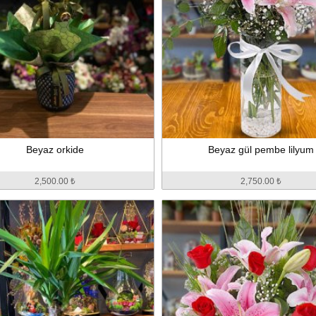
Beyaz orkide
Beyaz gül pembe lilyum
2,500.00 ₺
2,750.00 ₺