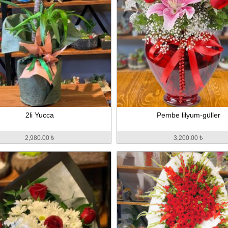
2li Yucca
Pembe lilyum-güller
2,980.00 ₺
3,200.00 ₺