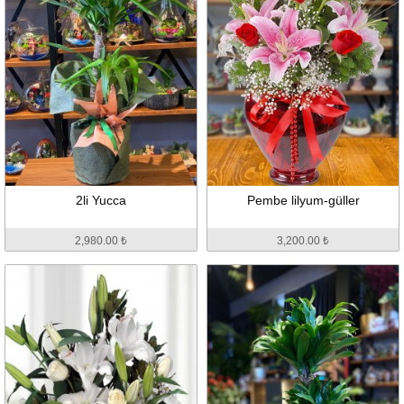
2li Yucca
Pembe lilyum-güller
2,980.00 ₺
3,200.00 ₺