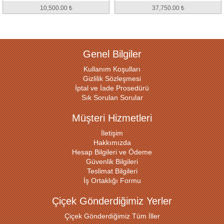
10,500.00 ₺
37,750.00 ₺
Genel Bilgiler
Kullanım Koşulları
Gizlilik Sözleşmesi
İptal ve İade Prosedürü
Sık Sorulan Sorular
Müşteri Hizmetleri
İletişim
Hakkımızda
Hesap Bilgileri ve Ödeme
Güvenlik Bilgileri
Teslimat Bilgileri
İş Ortaklığı Formu
Çiçek Gönderdiğimiz Yerler
Çiçek Gönderdiğimiz Tüm İller