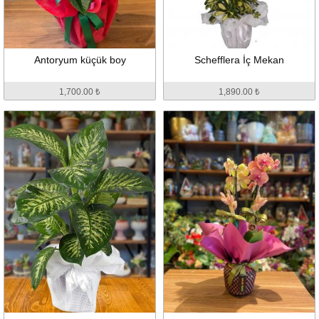
Antoryum küçük boy
Schefflera İç Mekan
1,700.00 ₺
1,890.00 ₺