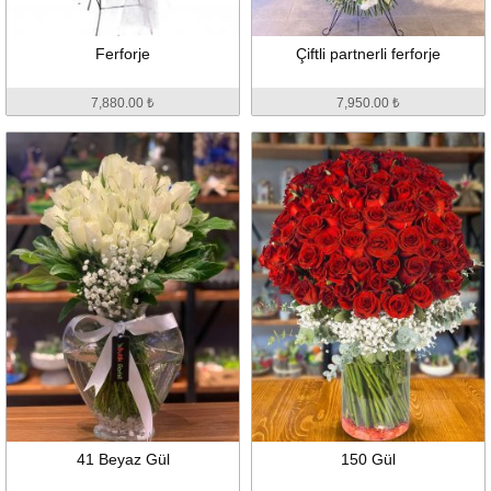
Ferforje
Çiftli partnerli ferforje
7,880.00 ₺
7,950.00 ₺
41 Beyaz Gül
150 Gül