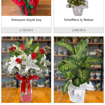
Antoryum küçük boy
Schefflera İç Mekan
1,700.00 ₺
1,890.00 ₺