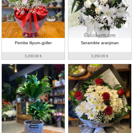
Pembe lilyum-güller
Seramikte aranjman
3,200.00 ₺
3,350.00 ₺