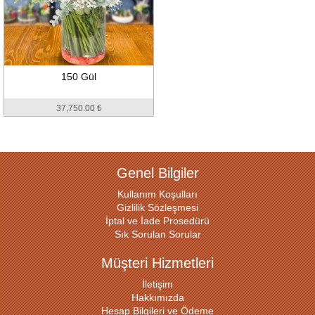
150 Gül
37,750.00 ₺
Genel Bilgiler
Kullanım Koşulları
Gizlilik Sözleşmesi
İptal ve İade Prosedürü
Sık Sorulan Sorular
Müşteri Hizmetleri
İletişim
Hakkımızda
Hesap Bilgileri ve Ödeme