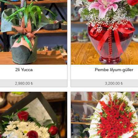
2li Yucca
Pembe lilyum-güller
2,980.00 ₺
3,200.00 ₺