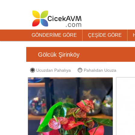
GÖNDERİME GÖRE
ÇEŞİDE GÖRE
Gölcük Şirinköy
Ucuzdan Pahalıya
Pahalıdan Ucuza