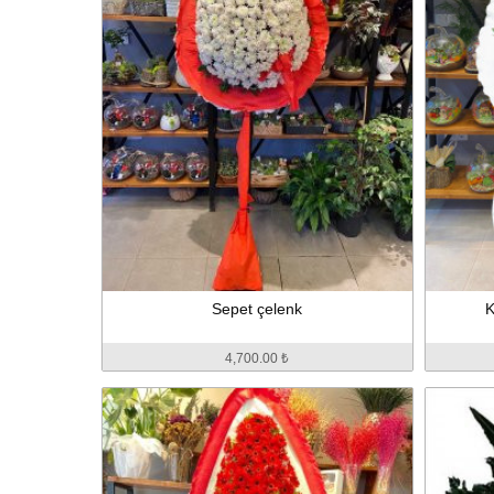
Sepet çelenk
K
4,700.00 ₺