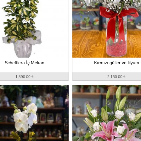
Schefflera İç Mekan
Kırmızı güller ve lilyum
1,890.00 ₺
2,150.00 ₺