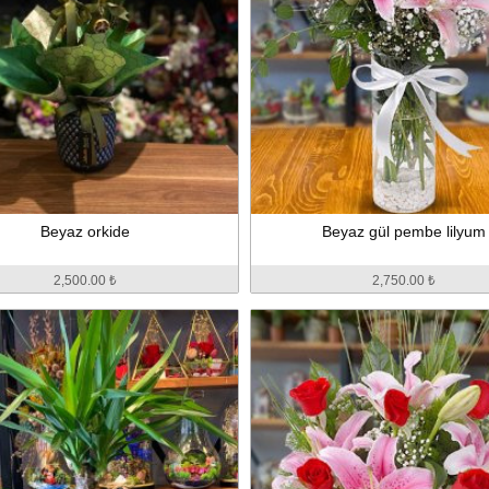
Beyaz orkide
Beyaz gül pembe lilyum
2,500.00 ₺
2,750.00 ₺