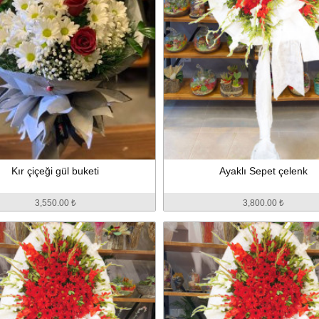
Kır çiçeği gül buketi
Ayaklı Sepet çelenk
3,550.00 ₺
3,800.00 ₺