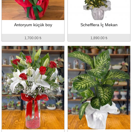
Antoryum küçük boy
Schefflera İç Mekan
1,700.00 ₺
1,890.00 ₺