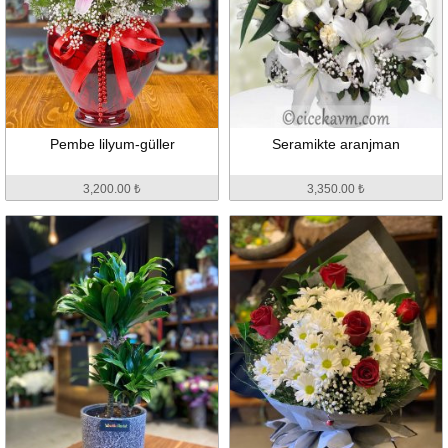
Pembe lilyum-güller
Seramikte aranjman
3,200.00 ₺
3,350.00 ₺