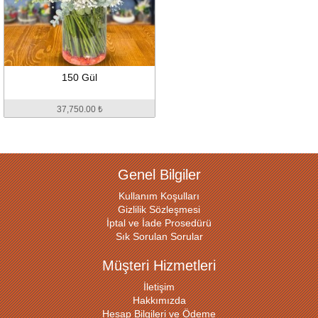
150 Gül
37,750.00 ₺
Genel Bilgiler
Kullanım Koşulları
Gizlilik Sözleşmesi
İptal ve İade Prosedürü
Sık Sorulan Sorular
Müşteri Hizmetleri
İletişim
Hakkımızda
Hesap Bilgileri ve Ödeme