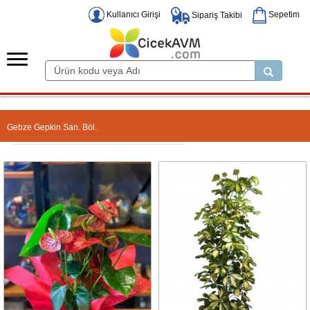
Kullanıcı Girişi
Sepetim
Sipariş Takibi
Gebze Gepkin San. Böl.