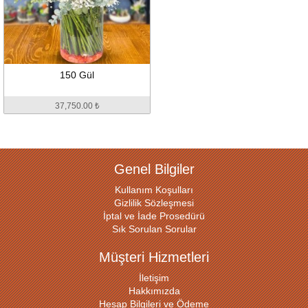
150 Gül
37,750.00 ₺
Genel Bilgiler
Kullanım Koşulları
Gizlilik Sözleşmesi
İptal ve İade Prosedürü
Sık Sorulan Sorular
Müşteri Hizmetleri
İletişim
Hakkımızda
Hesap Bilgileri ve Ödeme