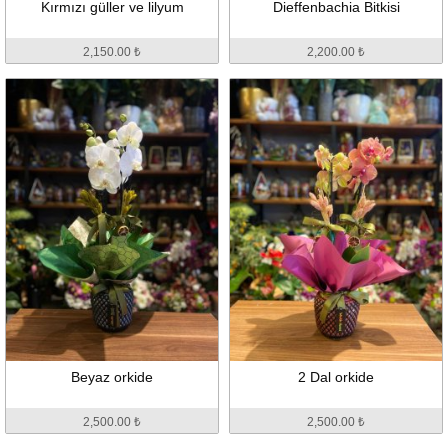
Kırmızı güller ve lilyum
Dieffenbachia Bitkisi
2,150.00 ₺
2,200.00 ₺
Beyaz orkide
2 Dal orkide
2,500.00 ₺
2,500.00 ₺