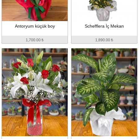
Antoryum küçük boy
Schefflera İç Mekan
1,700.00 ₺
1,890.00 ₺