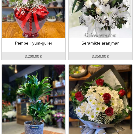
Pembe lilyum-güller
Seramikte aranjman
3,200.00 ₺
3,350.00 ₺