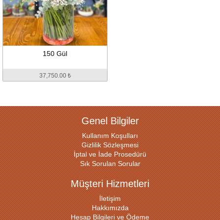
150 Gül
37,750.00 ₺
Genel Bilgiler
Kullanım Koşulları
Gizlilik Sözleşmesi
İptal ve İade Prosedürü
Sık Sorulan Sorular
Müşteri Hizmetleri
İletişim
Hakkımızda
Hesap Bilgileri ve Ödeme