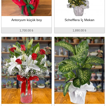
Antoryum küçük boy
Schefflera İç Mekan
1,700.00 ₺
1,890.00 ₺