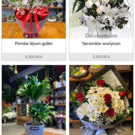
Pembe lilyum-güller
Seramikte aranjman
3,200.00 ₺
3,350.00 ₺